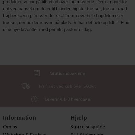
produkter, vi har på tilbud ud over tai-trusserne. Der er noget for
enhver, uanset om du er til blonder, hipster trusser, trusser med
høj beskæring, trusser der skal fremhæve hele bagdelen eller
trusser, der holder maven på plads. Vi har det hele og lidt til. Find
dine nye favoritter med perfekt pasform i dag.
Gratis indpakning
Fri fragt ved køb over 500kr.
Levering 1-3 hverdage
Information
Hjælp
Om os
Størrelsesguide
Webshop & Fysiske
BH-Styleguide