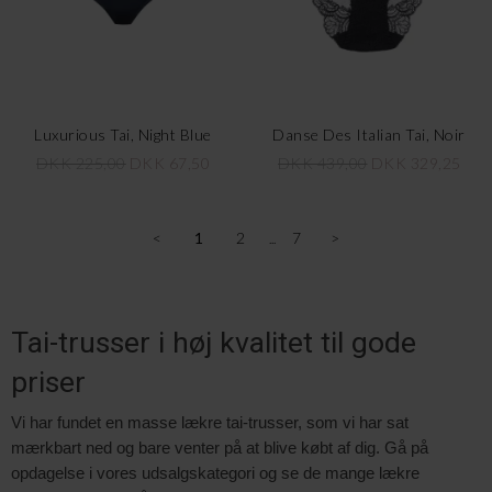
Luxurious Tai, Night Blue
Danse Des Italian Tai, Noir
DKK 225,00
DKK 67,50
DKK 439,00
DKK 329,25
<
1
2
7
>
Tai-trusser i høj kvalitet til gode
priser
Vi har fundet en masse lækre tai-trusser, som vi har sat
mærkbart ned og bare venter på at blive købt af dig. Gå på
opdagelse i vores udsalgskategori og se de mange lækre