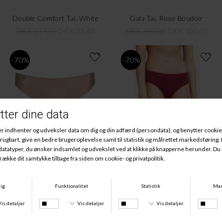
Double Comfort Tai, White
Gala Tai, Rose Boudoir
DKK 119,00
DKK 71,40
DKK 460,00
DKK 100,00
-70%
-70%
Tom Tai, Patine
Norah Tai, Claret
DKK 280,00
DKK 84,00
DKK 200,00
DKK 60,00
-30%
-77%