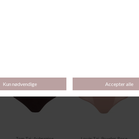
Soft Stretch Tai XS-XL, Tangerie
Marilyn Tai, White
DKK 150,00
DKK 105,00
DKK 219,95
DKK 50,00
-70%
-70%
Tom Tai, Aubergine
Louie Tai, Powder Rose