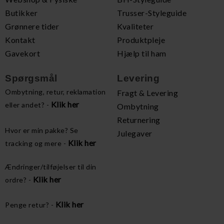
Butikker
Trusser-Styleguide
Grønnere tider
Kvaliteter
Kontakt
Produktpleje
Gavekort
Hjælp til ham
Spørgsmål
Levering
Ombytning, retur, reklamation
Fragt & Levering
Klik her
eller andet? -
Ombytning
Returnering
Hvor er min pakke? Se
Julegaver
Klik her
tracking og mere -
Ændringer/tilføjelser til din
Klik her
ordre? -
Klik her
Penge retur? -