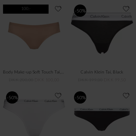
100,-
-50%
Body Make-up Soft Touch Tai, Neutral Beige
Calvin Klein Tai, Black
DKK 200,00
DKK 100,00
DKK 199,00
DKK 99,50
-50%
-50%