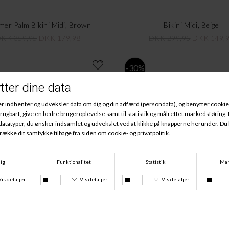
er Palm Bikini Midi, Brown
Bikini Midi, Beige
KK 359,95
DKK 179,98
DKK 299,95
DKK 149,
-30%
Bikini Midi, Black
Ottawa Tai Bikini, Spiced P
KK 339,95
DKK 169,98
DKK 309,00
DKK 216,