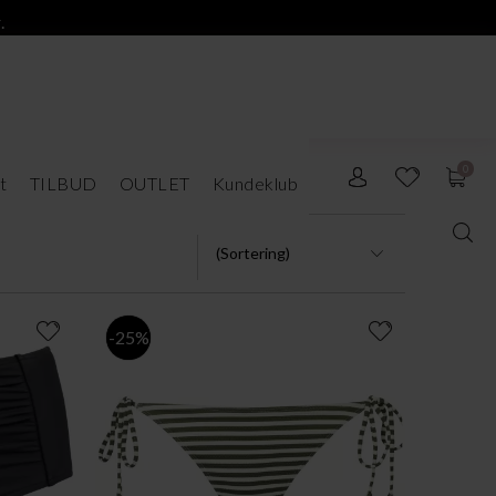
.
0
t
TILBUD
OUTLET
Kundeklub
-25%