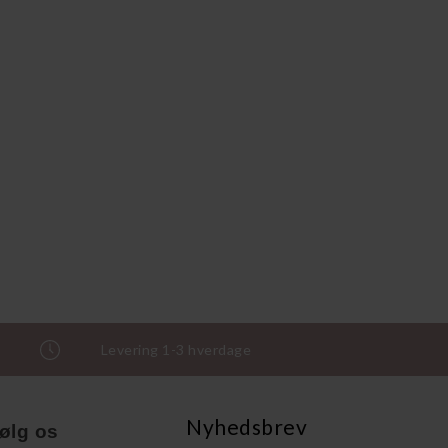
Levering 1-3 hverdage
Nyhedsbrev
ølg os