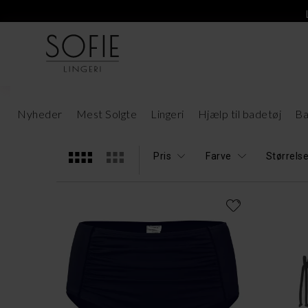
Bikini Midi Trusser
17 Varer
Nyheder
Mest Solgte
Lingeri
Hjælp til badetøj
Ba
Pris
Farve
Størrels