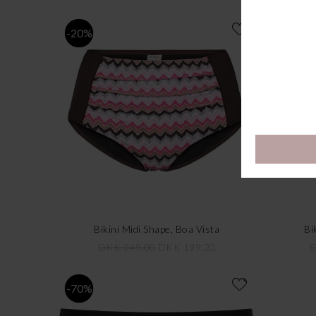
-20%
-20%
Bikini Midi Shape, Boa Vista
Bi
DKK 249,00
DKK 199,20
D
-70%