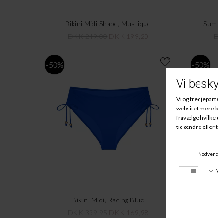
Bikini Midi Shape, Mustique
Summ
DKK 249,00
DKK 199,20
D
-50%
-50%
Bikini Midi, Racing Blue
DKK 339,95
DKK 169,98
D