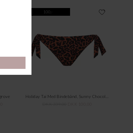
100,-
ngrove
Holiday Tai Med Bindebånd, Sunny Chocolate
30
DKK 339,00
DKK 100,00