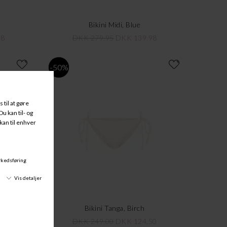
Bikini Midi, Blue
98
DKK 279,95
DKK 139,98
-50%
umpkin
Bikini Tanga, Birch
30
DKK 249,00
DKK 124,50