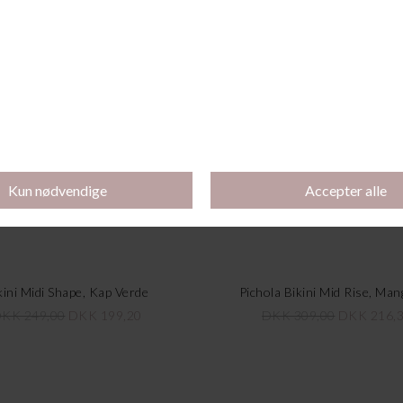
-30%
kini Midi Shape, Kap Verde
Pichola Bikini Mid Rise, Ma
KK 249,00
DKK 199,20
DKK 309,00
DKK 216,