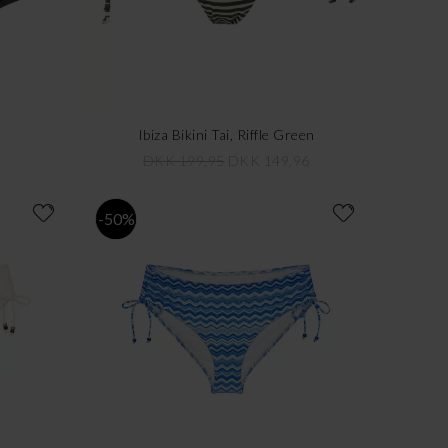
k
Ibiza Bikini Tai, Riffle Green
DKK 199,95
DKK 149,96
-50%