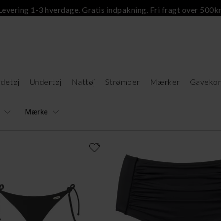
Levering 1-3 hverdage. Gratis indpakning. Fri fragt over 500kr
detøj
Undertøj
Nattøj
Strømper
Mærker
Gavekor
e
Mærke