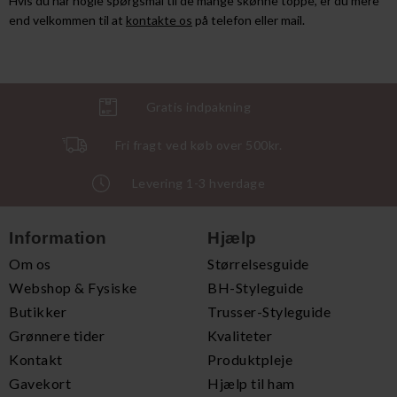
Hvis du har nogle spørgsmål til de mange skønne toppe, er du mere
end velkommen til at
kontakte os
på telefon eller mail.
Gratis indpakning
Fri fragt ved køb over 500kr.
Levering 1-3 hverdage
Information
Hjælp
Om os
Størrelsesguide
Webshop & Fysiske
BH-Styleguide
Butikker
Trusser-Styleguide
Grønnere tider
Kvaliteter
Kontakt
Produktpleje
Gavekort
Hjælp til ham