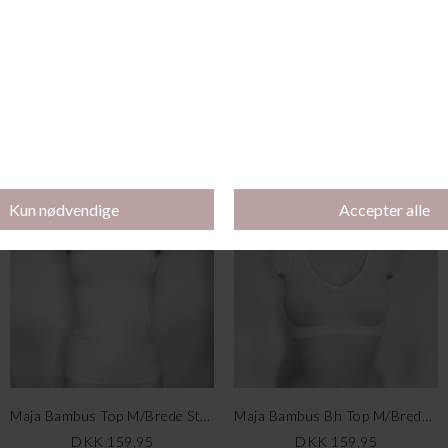
Invisible Bra, Beige
Lucia Bra Top Twist, Navy
DKK 399,00
DKK 149,95
Køb 2 stk for 300 kr.
Køb 2 stk for 300 kr.
Maja Bambus Top M/Brede Stropper, Råhvid
Maja Bambus Bh Top M/Brede Stropper, Råhvid
DKK 159,95
DKK 159,95