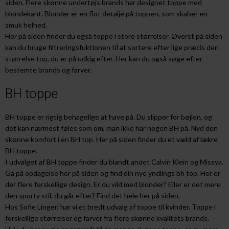
siden. Flere skønne undertøjs brands har designet toppe med
blondekant. Blonder er en flot detalje på toppen, som skaber en
smuk helhed.
Her på siden finder du også toppe i store størrelser. Øverst på siden
kan du bruge filtreringsfuktionen til at sortere efter lige præcis den
størrelse top, du er på udkig efter. Her kan du også søge efter
bestemte brands og farver.
BH toppe
BH toppe er rigtig behagelige at have på. Du slipper for bøjlen, og
det kan nærmest føles som om, man ikke har nogen BH på. Nyd den
skønne komfort i en BH top. Her på siden finder du et væld af lækre
BH toppe.
I udvalget af BH toppe finder du blandt andet Calvin Klein og Missya.
Gå på opdagelse her på siden og find din nye yndlings bh top. Her er
der flere forskellige design. Er du vild med blonder? Eller er det mere
den sporty stil, du går efter? Find det hele her på siden.
Hos Sofie Lingeri har vi et bredt udvalg af toppe til kvinder. Toppe i
forskellige størrelser og farver fra flere skønne kvalitets brands.