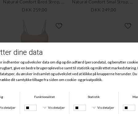
Natural Comfort Bred Strop, Rose Teint
Natural Comfort Smal Strop, Sort
DKK 259,00
DKK 249,00
Natural Comfort Smal Strop, Rose Teint
Invisible Bra, Black
DKK 249,00
DKK 399,00
Køb 2 stk for 250 kr.