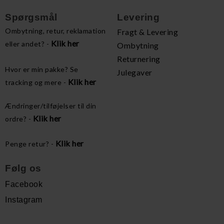
Spørgsmål
Levering
Ombytning, retur, reklamation
Fragt & Levering
Klik her
eller andet? -
Ombytning
Returnering
Hvor er min pakke? Se
Julegaver
Klik her
tracking og mere -
Ændringer/tilføjelser til din
Klik her
ordre? -
Klik her
Penge retur? -
Følg os
Facebook
Instagram