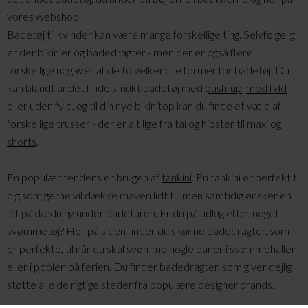
vores webshop.
Badetøj til kvinder kan være mange forskellige ting. Selvfølgelig
er der bikinier og badedragter - men der er også flere
forskellige udgaver af de to velkendte former for badetøj. Du
kan blandt andet finde smukt badetøj med
push-up
,
med fyld
eller
uden fyld
, og til din nye
bikinitop
kan du finde et væld af
forskellige
trusser
- der er alt lige fra
tai
og
hipster
til
maxi
og
shorts
.
En populær tendens er brugen af
tankini
. En tankini er perfekt til
dig som gerne vil dække maven lidt til, men samtidig ønsker en
let påklædning under badeturen. Er du på udkig efter noget
svømmetøj? Her på siden finder du skønne badedragter, som
er perfekte, til når du skal svømme nogle baner i svømmehallen
eller i poolen på ferien. Du finder badedragter, som giver dejlig
støtte alle de rigtige steder fra populære designer brands.