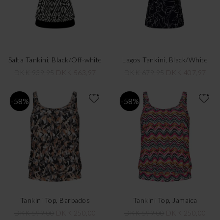
Salta Tankini, Black/Off-white
Lagos Tankini, Black/White
DKK 939,95
DKK 563,97
DKK 679,95
DKK 407,97
-58%
-58%
Tankini Top, Barbados
Tankini Top, Jamaica
DKK 599,00
DKK 250,00
DKK 599,00
DKK 250,00