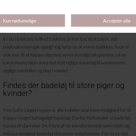
badetøj til kvinder? Brug filtreringen i toppen af siden til at finde
frem til lige præcis det badetøj, du er på jagt efter. Så går der
ikke længe, før du er klar til ferien i sydens sol eller til en tur til en
af de mange skønne danske strande.
Er du i tvivl om, hvilket badetøj du har lyst til at bære, når
badesæsonen går i gang? Kig forbi en af vores butikker, hvor vi
står klar til at hjælpe dig med vores kyndige ekspertise, så du
kan komme hjem med det helt rigtige badetøj til sommerens
dejlige solstråler og dyp i vandet.
Findes der badetøj til store piger og
kvinder?
Hos Sofie Lingeri synes vi, alle kvinder skal have mulighed for at
hoppe i noget behageligt badetøj. Derfor forhandler vi badetøj
fra xxs til størrelse 54. Flere af de kendte brands som WIKI og
Missya designer badetøj til kvinder med former. For os er det