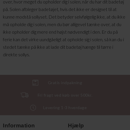
over, hvor meget du opholder dig i solen, når du har dit badetøj
på. Solen afbleger badetøjet, hvis det ikke er designet til at
kunne modstå sollyset. Det betyder selvfølgelig ikke, at du ikke
må opholde dig i solen, men du bør alligevel tænke over, at du
ikke opholder dig mere end højst nødvendigt i den. Er du på
ferie kan det virke uundgåeligt at opholde sig i solen, så kan du i
stedet tænke på ikke at lade dit badetøj hænge til tørre i
direkte sollys.
Gratis indpakning
Fri fragt ved køb over 500kr.
Levering 1-3 hverdage
Information
Hjælp