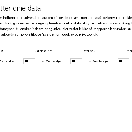
Badetøj til damer fra populære brands
Bliv klar til sommer og sol med lækkert badetøj til damer. Her
på siden finder du skønt og elegant badetøj fra flere forskellige
lækre designer brands. Tag for eksempel et kig på badetøj fra:
Abecita
Calvin Klein
Tommy Hilfiger
Missya
Her er der lækkert badetøj, som følger med tidens trends med
design, farver og den evige komfort. Du finder også badetøj fra
mærker som
Wiki
, hvor du også finder diverse tilbehør til en
lækker dag ved stranden eller poolen. Fra brands som Wiki
finder du for eksempel lækre strandkjoler, strandnederdele og
tankinitoppe.
Har du et favoritbrand eller en favoritmodel, når det kommer til