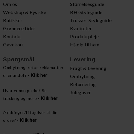
Om os
Størrelsesguide
Webshop & Fysiske
BH-Styleguide
Butikker
Trusser-Styleguide
Grønnere tider
Kvaliteter
Kontakt
Produktpleje
Gavekort
Hjælp til ham
Spørgsmål
Levering
Ombytning, retur, reklamation
Fragt & Levering
Klik her
eller andet? -
Ombytning
Returnering
Hvor er min pakke? Se
Julegaver
Klik her
tracking og mere -
Ændringer/tilføjelser til din
Klik her
ordre? -