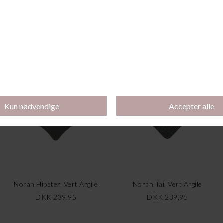
Deauville String, Peacock
Norah Maxi, Vert Argile
DKK 369,00
DKK 249,95
Norah Hipster, Vert Argile
Norah Tai, Vert Argile
DKK 239,95
DKK 239,95