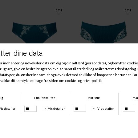
Deauville Tai, Peacock
Deauville Luxury String, Peacock
DKK 449,00
DKK 489,00