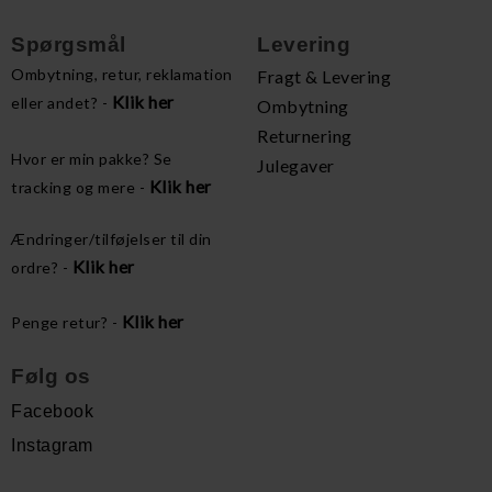
Spørgsmål
Levering
Ombytning, retur, reklamation
Fragt & Levering
Klik her
eller andet? -
Ombytning
Returnering
Hvor er min pakke? Se
Julegaver
Klik her
tracking og mere -
Ændringer/tilføjelser til din
Klik her
ordre? -
Klik her
Penge retur? -
Følg os
Facebook
Instagram