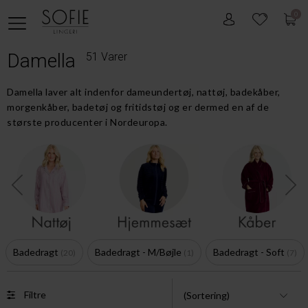
0
Damella
51 Varer
Damella laver alt indenfor dameundertøj, nattøj, badekåber,
morgenkåber, badetøj og fritidstøj og er dermed en af de
største producenter i Nordeuropa.
Badedragt
Badedragt - M/Bøjle
Badedragt - Soft
20
1
7
Filtre