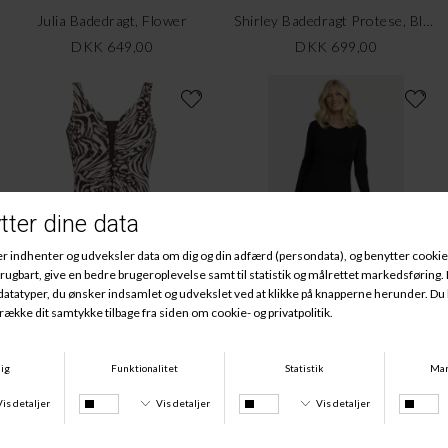
Julia Badedragt, Flower
Shirley Badedragt Protese, Black/White
DKK 649,00
DKK 699,00
Jennifer Badedragt, Chocolate
Natkjole Lang Ærme Merinould, Black
DKK 699,00
DKK 699,00