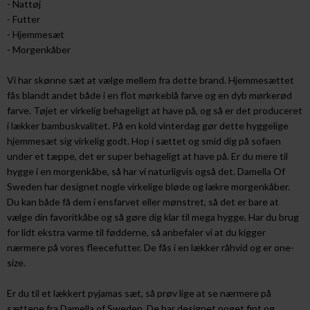
- Nattøj
- Futter
- Hjemmesæt
- Morgenkåber
V
i har skønne sæt at vælge mellem fra dette brand. Hjemmesættet
fås blandt andet både i en flot mørkeblå farve og en dyb mørkerød
farve. Tøjet er virkelig behageligt at have på, og så er det produceret
i lækker bambuskvalitet. På en kold vinterdag gør dette hyggelige
hjemmesæt sig virkelig godt. Hop i sættet og smid dig på sofaen
under et tæppe, det er super behageligt at have på. Er du mere til
hygge i en morgenkåbe, så har vi naturligvis også det. Damella Of
Sweden har designet nogle virkelige bløde og lækre morgenkåber.
Du kan både få dem i ensfarvet eller mønstret, så det er bare at
vælge din favoritkåbe og så gøre dig klar til mega hygge. Har du brug
for lidt ekstra varme til fødderne, så anbefaler vi at du kigger
nærmere på vores fleecefutter. De fås i en lækker råhvid og er one-
size.
Er du til et lækkert pyjamas sæt, så prøv lige at se nærmere på
sættene fra Damella of Sweden. De har designet noget fint og