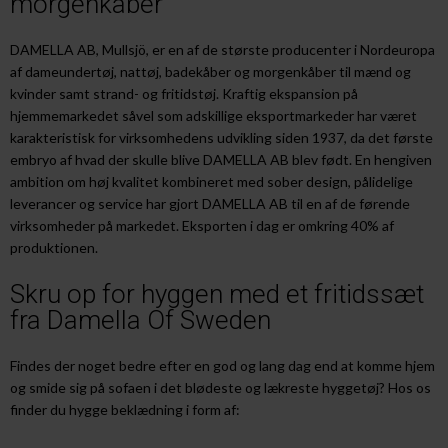
morgenkåber
DAMELLA AB, Mullsjö, er en af de største producenter i Nordeuropa
af dameundertøj, nattøj, badekåber og morgenkåber til mænd og
kvinder samt strand- og fritidstøj. Kraftig ekspansion på
hjemmemarkedet såvel som adskillige eksportmarkeder har været
karakteristisk for virksomhedens udvikling siden 1937, da det første
embryo af hvad der skulle blive DAMELLA AB blev født. En hengiven
ambition om høj kvalitet kombineret med sober design, pålidelige
leverancer og service har gjort DAMELLA AB til en af de førende
virksomheder på markedet. Eksporten i dag er omkring 40% af
produktionen.
Skru op for hyggen med et fritidssæt
fra Damella Of Sweden
Findes der noget bedre efter en god og lang dag end at komme hjem
og smide sig på sofaen i det blødeste og lækreste hyggetøj? Hos os
finder du hygge beklædning i form af: