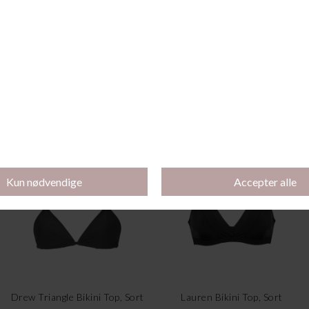
Pamela Badedragt, Sort
Reese Brazillian Bikini Trusse, Black
DKK 699,00
DKK 219,00
Drew Triangle Bikini Top, Sort
Lauren Bikini Top, Sort