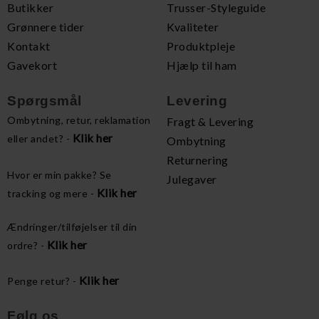
Butikker
Trusser-Styleguide
Grønnere tider
Kvaliteter
Kontakt
Produktpleje
Gavekort
Hjælp til ham
Spørgsmål
Levering
Ombytning, retur, reklamation
Fragt & Levering
Klik her
eller andet? -
Ombytning
Returnering
Hvor er min pakke? Se
Julegaver
Klik her
tracking og mere -
Ændringer/tilføjelser til din
Klik her
ordre? -
Klik her
Penge retur? -
Følg os