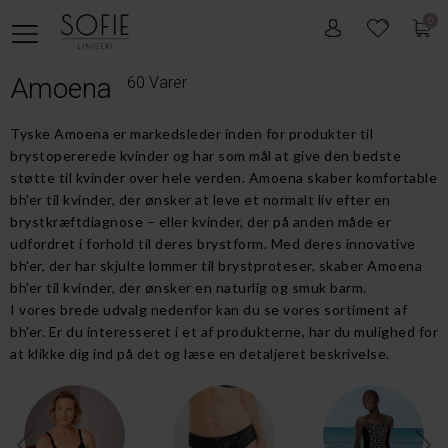
0
Amoena
60 Varer
Tyske Amoena er markedsleder inden for produkter til
brystopererede kvinder og har som mål at give den bedste
støtte til kvinder over hele verden. Amoena skaber komfortable
bh'er til kvinder, der ønsker at leve et normalt liv efter en
brystkræftdiagnose – eller kvinder, der på anden måde er
udfordret i forhold til deres brystform. Med deres innovative
bh'er, der har skjulte lommer til brystproteser, skaber Amoena
bh'er til kvinder, der ønsker en naturlig og smuk barm.
I vores brede udvalg nedenfor kan du se vores sortiment af
bh'er. Er du interesseret i et af produkterne, har du mulighed for
at klikke dig ind på det og læse en detaljeret beskrivelse.