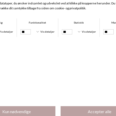
Soft Cleanser Protesesæbe
Silicone Shoulder Pads, White
DKK 65,00
DKK 75,00
Balance Aqua Svømmeprotese
Aqua Svømmeprotese Full-Cup