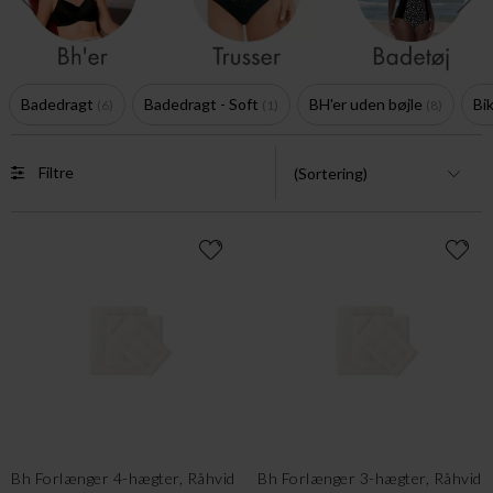
Badedragt
Badedragt - Soft
BH'er uden bøjle
Bi
6
1
8
Filtre
Bh Forlænger 4-hægter, Råhvid
Bh Forlænger 3-hægter, Råhvid