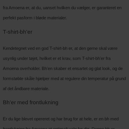
fra Amoena er, at du, uanset hvilken du vælger, er garanteret en
perfekt pasform i bløde materialer.
T-shirt-bh'er
Kendetegnet ved en god T-shirt-bh er, at den gerne skal være
usynlig under tøjet, hvilket er et krav, som T-shirt-bh'er fra
Amoena overholder. Bh'en skaber et ensartet og glat look, og de
formstøbte skåle hjælper med at regulere din temperatur på grund
af det åndbare materiale.
Bh'er med frontlukning
Er du lige blevet opereret og har brug for at hele, er en bh med
frontlukning fra Amoena et optimalt valg for dig. Denne bh er