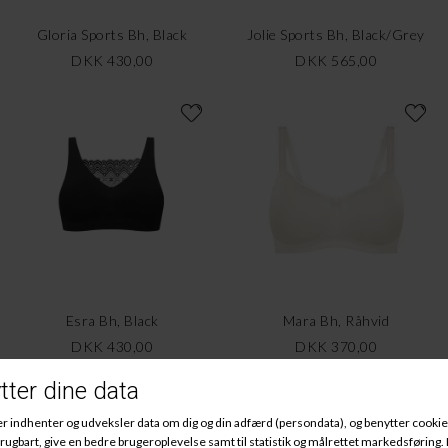
Gloria Sports Bh, Black
Jolie Sports Bh, Black/Grey
DKK 430,00
DKK 565,00
Esra Bh, Black
Mara Bh, Råhvid
DKK 430,00
DKK 370,00