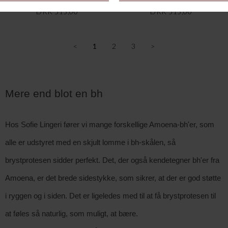
DKK 515,00
DKK 515,00
<
1
2
3
>
Mere end blot en bh
Hos Sofie Lingeri fører vi mange forskellige Amoena-bh'er, som
alle er udstyret med en skjult lomme i bh-skålen, så
brystprotesen sidder perfekt. Det, der også kendetegner bh'er fra
Amoena, er det brede sidestykke, som sikrer, at der er god støtte
i ryggen og i siden. Det er ligeledes med til at få brystprotesen til
at føles så naturlig, som muligt, at bære.