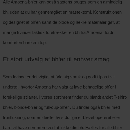
Alle Amoena-bh'er kan også sagtens bruges som en almindelig
bh, uden at du har gennemgået en mastektomi. Konstruktionen
og designet af bh'en samt de bløde og lækre materialer gør, at
mange kvinder faktisk foretrækker en bh fra Amoena, fordi
komforten bare er i top.
Et stort udvalg af bh'er til enhver smag
Som kvinde er det vigtigt at føle sig smuk og godt tilpas i sit
undertøj, hvorfor Amoena har valgt at lave behagelige bh'er i
forskellige stilarter. I vores sortiment finder du blandt andet T-shirt-
bh'er, blonde-bh'er og full-cup-bh'er . Du finder også bh'er med
frontlukning, som er ideelle, hvis du lige er blevet opereret eller
bare vil have nemmere ved at lukke din bh. Fælles for alle bh'er