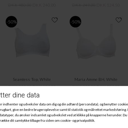
DKK 480,00
DKK 240,00
DKK 249,00
DKK 124,50
-50%
-50%
Seamless Top, White
Maria Amme BH, White
DKK 249,00
DKK 124,50
DKK 449,00
DKK 224,50
100,-
100,-