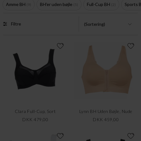
Amme BH
BH'er uden bøjle
Full-Cup BH
Sports
9
5
2
Filtre
Clara Full-Cup, Sort
Lynn BH Uden Bøjle, Nude
DKK 479,00
DKK 459,00