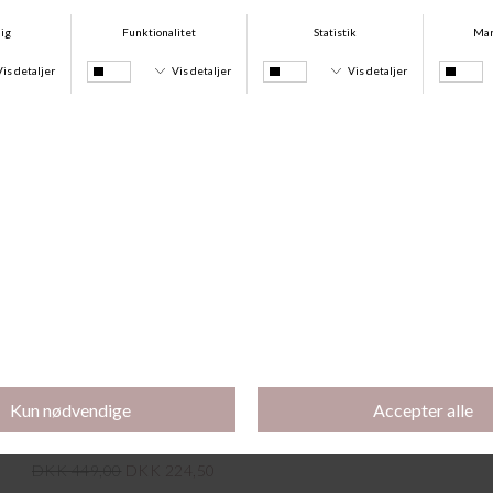
Jacquard Amme Bh, Black
Jacquard Amme BH Uden Bøjle, White
DKK 350,00
DKK 100,00
DKK 350,00
DKK 100,00
-50%
Maria Amme BH, Black
DKK 449,00
DKK 224,50