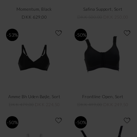
Momentum, Black
Safina Support, Sort
DKK 629,00
DKK 500,00
DKK 250,00
-53%
-50%
Amme Bh Uden Bøjle, Sort
Frontline Open, Sort
DKK 479,00
DKK 224,50
DKK 499,00
DKK 249,50
-50%
-50%