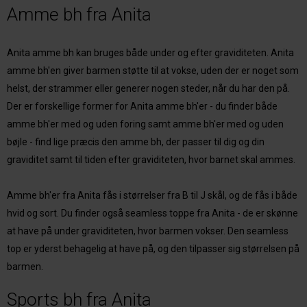
Amme bh fra Anita
Anita amme bh kan bruges både under og efter graviditeten. Anita
amme bh'en giver barmen støtte til at vokse, uden der er noget som
helst, der strammer eller generer nogen steder, når du har den på.
Der er forskellige former for Anita amme bh'er - du finder både
amme bh'er med og uden foring samt amme bh'er med og uden
bøjle - find lige præcis den amme bh, der passer til dig og din
graviditet samt til tiden efter graviditeten, hvor barnet skal ammes.
Amme bh'er fra Anita fås i størrelser fra B til J skål, og de fås i både
hvid og sort. Du finder også seamless toppe fra Anita - de er skønne
at have på under graviditeten, hvor barmen vokser. Den seamless
top er yderst behagelig at have på, og den tilpasser sig størrelsen på
barmen.
Sports bh fra Anita