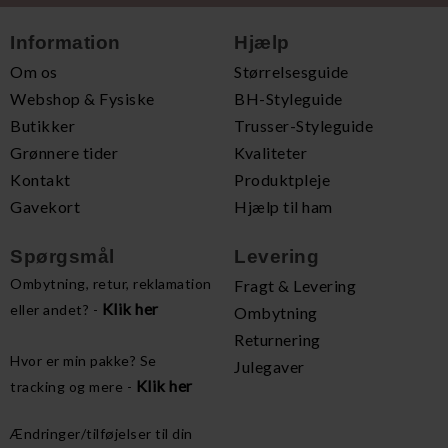
Information
Hjælp
Om os
Størrelsesguide
Webshop & Fysiske
BH-Styleguide
Butikker
Trusser-Styleguide
Grønnere tider
Kvaliteter
Kontakt
Produktpleje
Gavekort
Hjælp til ham
Spørgsmål
Levering
Ombytning, retur, reklamation
Fragt & Levering
Klik her
eller andet? -
Ombytning
Returnering
Hvor er min pakke? Se
Julegaver
Klik her
tracking og mere -
Ændringer/tilføjelser til din