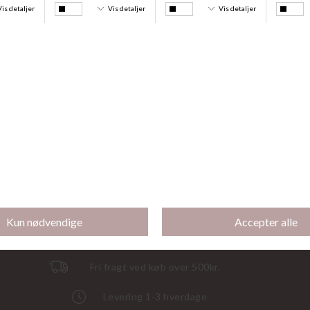
50,-
50,-
Lucia Indershorts Lang, Black
Lucia Indershorts Lang, White
DKK 149,95
DKK 50,00
DKK 149,95
DKK 50,00
Gratis indpakning
Fri fragt ved køb over 500kr.
Levering 1-3 hverdage