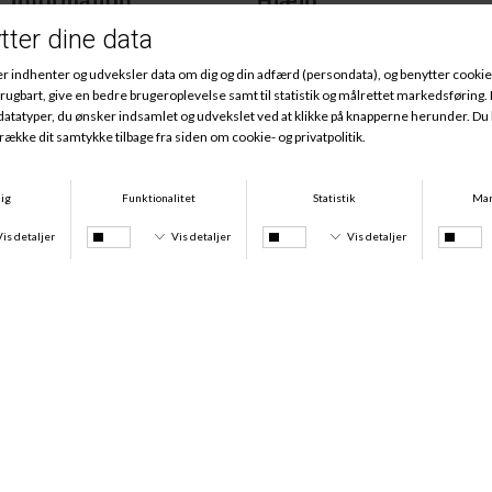
Information
Hjælp
Om os
Størrelsesguide
Webshop & Fysiske
BH-Styleguide
Butikker
Trusser-Styleguide
Grønnere tider
Kvaliteter
Kontakt
Produktpleje
Gavekort
Hjælp til ham
Spørgsmål
Levering
Ombytning, retur, reklamation
Fragt & Levering
Klik her
eller andet? -
Ombytning
Returnering
Hvor er min pakke? Se
Julegaver
Klik her
tracking og mere -
Ændringer/tilføjelser til din
Klik her
ordre? -