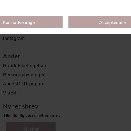
Klik her
Penge retur? -
Følg os
Facebook
Instagram
Andet
Handelsbetingelser
Personoplysninger
Åbn GDPR-popup
ViaBill
Nyhedsbrev
Tilmeld dig vores nyhedsbrev:
Klik her