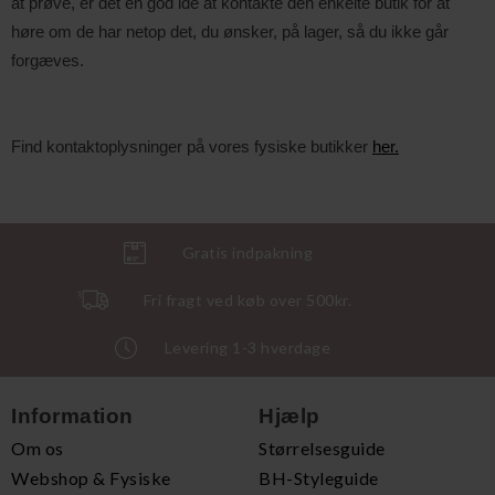
at prøve, er det en god ide at kontakte den enkelte butik for at
høre om de har netop det, du ønsker, på lager, så du ikke går
forgæves.
Find kontaktoplysninger på vores fysiske butikker
her.
Gratis indpakning
Fri fragt ved køb over 500kr.
Levering 1-3 hverdage
Information
Hjælp
Om os
Størrelsesguide
Webshop & Fysiske
BH-Styleguide