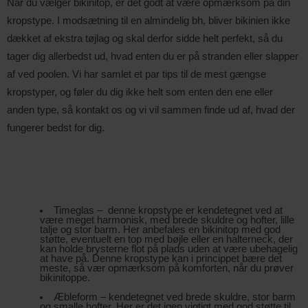
Når du vælger bikinitop, er det godt at være opmærksom på din 
kropstype. I modsætning til en almindelig bh, bliver bikinien ikke 
dækket af ekstra tøjlag og skal derfor sidde helt perfekt, så du 
tager dig allerbedst ud, hvad enten du er på stranden eller slapper 
af ved poolen. Vi har samlet et par tips til de mest gængse 
kropstyper, og føler du dig ikke helt som enten den ene eller 
anden type, så kontakt os og vi vil sammen finde ud af, hvad der 
fungerer bedst for dig.
Timeglas –  denne kropstype er kendetegnet ved at 
være meget harmonisk, med brede skuldre og hofter, lille 
talje og stor barm. Her anbefales en bikinitop med god 
støtte, eventuelt en top med bøjle eller en halterneck, der 
kan holde brysterne flot på plads uden at være ubehagelig 
at have på. Denne kropstype kan i princippet bære det 
meste, så vær opmærksom på komforten, når du prøver 
bikinitoppe.
Æbleform – kendetegnet ved brede skuldre, stor barm 
og smalle hofter. Her er det igen vigtigt med god støtte til 