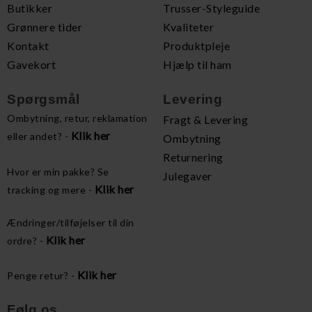
Butikker
Trusser-Styleguide
Grønnere tider
Kvaliteter
Kontakt
Produktpleje
Gavekort
Hjælp til ham
Spørgsmål
Levering
Ombytning, retur, reklamation
Fragt & Levering
Klik her
eller andet? -
Ombytning
Returnering
Hvor er min pakke? Se
Julegaver
Klik her
tracking og mere -
Ændringer/tilføjelser til din
Klik her
ordre? -
Klik her
Penge retur? -
Følg os