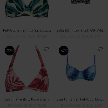
Full-Cup Bikini Top, Saint Lucia
Salta Bikinitop, Black/Off-White
DKK 399,00
DKK 199,50
DKK 519,95
DKK 311,97
-72%
-60%
Lilyan Bikinitop, Rose Blush
Saunton Bikini Full-Cup. Dazzling Blue
DKK 269,95
DKK 75,00
DKK 529,00
DKK 211,60