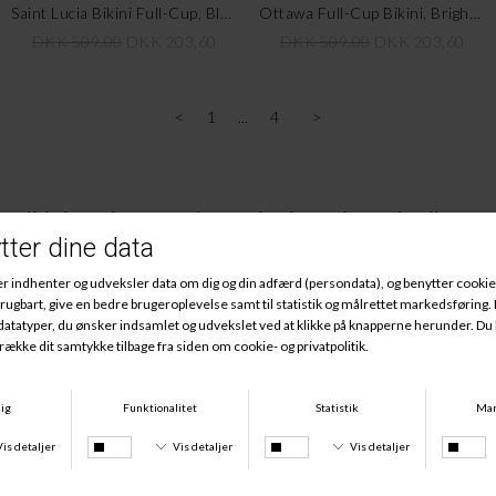
Saint Lucia Bikini Full-Cup, Black
Ottawa Full-Cup Bikini, Bright Jade
DKK 509,00
DKK 203,60
DKK 509,00
DKK 203,60
<
1
4
>
Bikinitop fra populære designerbrands til 
pæne bikinisæt
Når du skal have dig et nyt bikinisæt, er der lidt ting, der er værd 
at overveje. Hvordan skal skålen se ud? Skal der være bøjle i 
bikinitoppen? Og når det kommer til farver, er der et helt hav at 
vælge imellem. Vi har også forskellige bikinier, hvis du søger en 
bikini top til en stor barm. Gå på opdagelse i de forskellige brands, 
vi har bikinitoppe fra, og find den bikinitop, der passer bedst til din 
barm, og som kan give en god støtte og komfort.