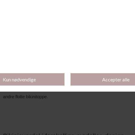
Hos Sofie Lingeri kan du for eksempel finde en bikini med bøjle og 
uden fyld. Du kan også finde bikini toppe uden bøjle og med fyld.
Mulighederne er altså mange, og der er rig mulighed for at finde 
en bikinitop fra et lækkert brand, som du vil blive rigtig glad for.
Find smarte bikinitoppe hos Sofie Lingeri. Du finder bikinioverdele 
i forskellige styles - se blandt andet bandeau bikinitoppe, 
balconette, full cup, triangle, bikini med bindebånd og mange 
andre flotte bikinitoppe.