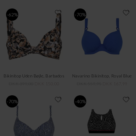
-62%
-70%
Bikinitop Uden Bøjle, Barbados
Navarino Bikinitop, Royal Blue
DKK 399,00
DKK 150,00
DKK 559,95
DKK 167,99
-70%
-40%