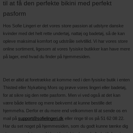
til at få den perfekte bikini med perfekt 
pasform
Hos Sofie Lingeri er det vores store passion at udstyre danske
kvinder med det helt rette undertøj, nattøj og badetøj, så de kan
opleve maksimal komfort og udstråle selvtillid. Vi har vores store
online sortiment, ligesom at vores fysiske butikker kan have mere
på lager, end hvad du finder på hjemmesiden.
Det er altid at foretrække at komme ned i den fysiske butik i enten
Thisted eller Nykøbing Mors og prøve vores lingeri eller badetøj,
for at sikre sig den rette pasform. Men vi ved også at det kan
være både lettere og mere bekvemt at kunne bestille det
hjemmefra. Derfor er du mere end velkommen til at sende os en
mail på
support@sofielingeri.dk
eller ringe til os på 51 62 08 22.
Har du set noget på hjemmesiden, som du godt kunne tænke dig