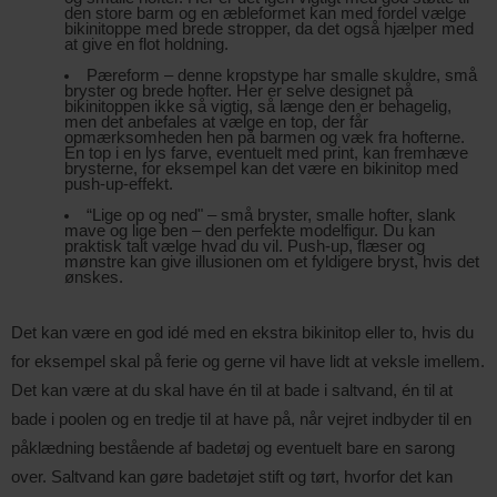
den store barm og en æbleformet kan med fordel vælge 
bikinitoppe med brede stropper, da det også hjælper med 
at give en flot holdning. 
Pæreform – denne kropstype har smalle skuldre, små 
bryster og brede hofter. Her er selve designet på 
bikinitoppen ikke så vigtig, så længe den er behagelig, 
men det anbefales at vælge en top, der får 
opmærksomheden hen på barmen og væk fra hofterne. 
En top i en lys farve, eventuelt med print, kan fremhæve 
brysterne, for eksempel kan det være en bikinitop med 
push-up-effekt. 
“Lige op og ned" – små bryster, smalle hofter, slank 
mave og lige ben – den perfekte modelfigur. Du kan 
praktisk talt vælge hvad du vil. Push-up, flæser og 
mønstre kan give illusionen om et fyldigere bryst, hvis det 
ønskes. 
Det kan være en god idé med en ekstra bikinitop eller to, hvis du 
for eksempel skal på ferie og gerne vil have lidt at veksle imellem. 
Det kan være at du skal have én til at bade i saltvand, én til at 
bade i poolen og en tredje til at have på, når vejret indbyder til en 
påklædning bestående af badetøj og eventuelt bare en sarong 
over. Saltvand kan gøre badetøjet stift og tørt, hvorfor det kan 