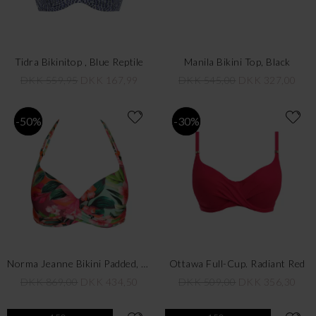
Tidra Bikinitop , Blue Reptile
Manila Bikini Top, Black
DKK 559,95
DKK 167,99
DKK 545,00
DKK 327,00
-50%
-30%
Norma Jeanne Bikini Padded, Tropical Sunset
Ottawa Full-Cup. Radiant Red
DKK 869,00
DKK 434,50
DKK 509,00
DKK 356,30