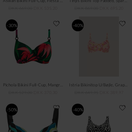
Aswan Bikini Full-Cup, Fiesta Red
Tinjis Bikini Top Padded, Sparkling Dusk
DKK 669,00
DKK 535,20
DKK 869,00
DKK 695,20
-30%
-40%
Pichola Bikini Full-Cup, Mangrove
Istria Bikinitop U/Bøjle, Grapefruit/Multi
DKK 529,00
DKK 370,30
DKK 649,95
DKK 389,97
-50%
-40%