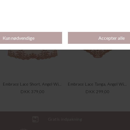
Beaute Appeal Maxi, Dark Slate
Back Appeal Full-Cup, Dark Slate
DKK 219,00
DKK 629,00
Embrace Lace Short, Angel Wing/ Rose Dust
Embrace Lace Tanga, Angel Wing/ Rose Dust
DKK 379,00
DKK 299,00
Gratis indpakning