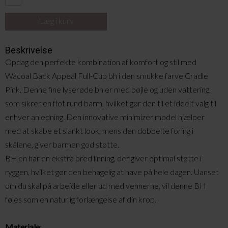
Beskrivelse
Opdag den perfekte kombination af komfort og stil med
Wacoal Back Appeal Full-Cup bh i den smukke farve Cradle
Pink. Denne fine lyserøde bh er med bøjle og uden vattering,
som sikrer en flot rund barm, hvilket gør den til et ideelt valg til
enhver anledning. Den innovative minimizer model hjælper
med at skabe et slankt look, mens den dobbelte foring i
skålene, giver barmen god støtte.
BH'en har en ekstra bred linning, der giver optimal støtte i
ryggen, hvilket gør den behagelig at have på hele dagen. Uanset
om du skal på arbejde eller ud med vennerne, vil denne BH
føles som en naturlig forlængelse af din krop.
Materiale
: