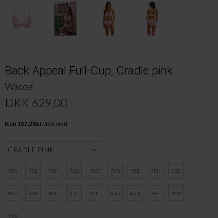
Back Appeal Full-Cup, Cradle pink
Wacoal
DKK 629,00
70D
70E
70F
70G
75C
75D
75E
75H
80C
80D
80F
80G
85C
85E
85G
85H
90C
90D
90G