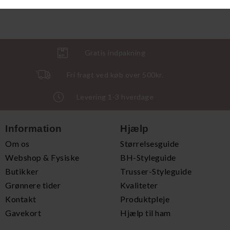
DKK 399,00
DKK 289,00
Gratis indpakning
Fri fragt ved køb over 500kr.
Levering 1-3 hverdage
Information
Hjælp
Om os
Størrelsesguide
Webshop & Fysiske
BH-Styleguide
Butikker
Trusser-Styleguide
Grønnere tider
Kvaliteter
Kontakt
Produktpleje
Gavekort
Hjælp til ham