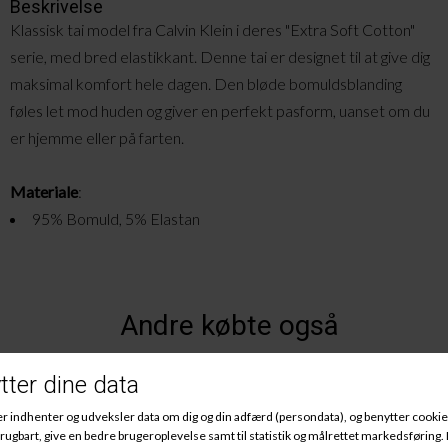
Beskrivelse
Klassisk tai model fra Calvin Klein i deres "Extra Soft Cotton"
serie, med bred elastikkant. Denne tai er designet til at give dig
maksimal komfort hele dagen. Den bløde bomuldsblanding
føles let mod huden og giver en perfekt pasform, uanset om du
er hjemme eller på farten.
Materiale
:
95% Bomuld, 5% Elastan
Andre købte også