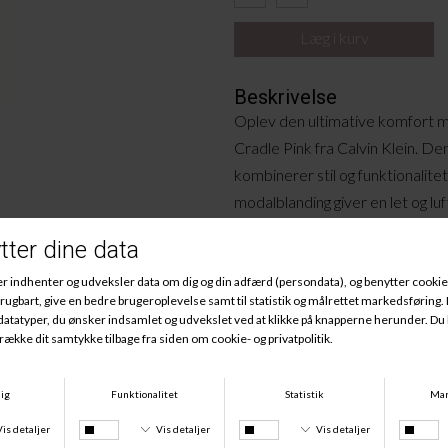
Beskrivelse
Oplev den ultimative komfort m
Cradle Pink fra Calvin Klein. De
kombinerer stil og funktionalit
modalblanding giver en let og l
mens den ikoniske brede elasti
tilføjer et sporty og moderne to
Materiale
:
53% Bomuld, 35% Modal, 12