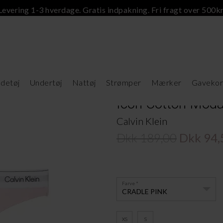
Levering 1-3 hverdage. Gratis indpakning. Fri fragt over 500kr
detøj
Undertøj
Nattøj
Strømper
Mærker
Gavekor
Icon Cotton Modal
Calvin Klein
Dkk 189,00
Dkk 94,
Farve
CRADLE PINK
XS
S