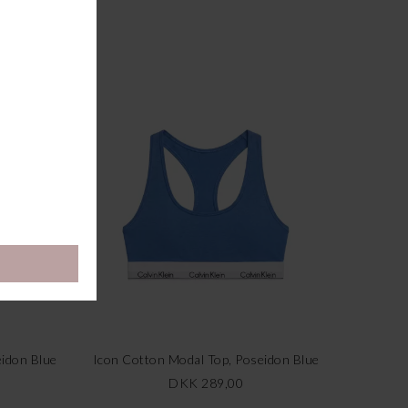
eidon Blue
Icon Cotton Modal Top, Poseidon Blue
DKK 289,00