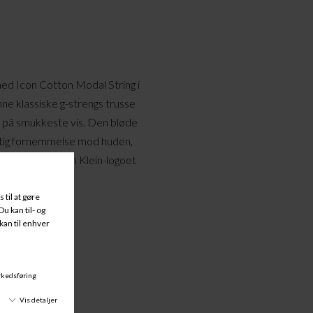
ed Icon Cotton Modal String i
nne klassiske g-strengs trusse
et på smukkeste vis. Den bløde
uftig fornemmelse mod huden,
kkant med Calvin Klein-logoet
uch.
% Elastan