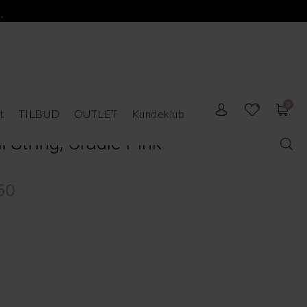
.
0
t
TILBUD
OUTLET
Kundeklub
 String, Cradle Pink
50