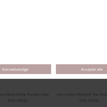
Andre købte også
ton Modal String, Poseidon Blue
Icon Cotton Modal Lift Top, Pos
DKK 189,00
DKK 399,00