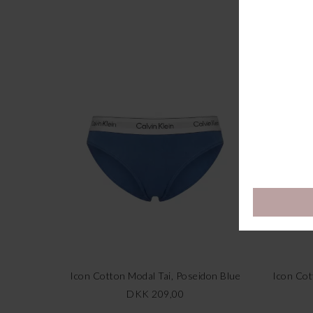
Icon Cotton Modal Tai, Poseidon Blue
Icon Cot
DKK 209,00