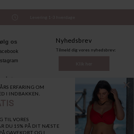
Levering 1-3 hverdage
Nyhedsbrev
ølg os
Tilmeld dig vores nyhedsbrev:
acebook
nstagram
Klik her
ndet
0 ÅRS ERFARING OM
andelsbetingelser
NED I INDBAKKEN.
ersonoplysninger
TIS
bn GDPR-popup
iaBill
G TIL VORES
R DU 15% PÅ DIT NÆSTE
 PÅ GAVEKORT OG I