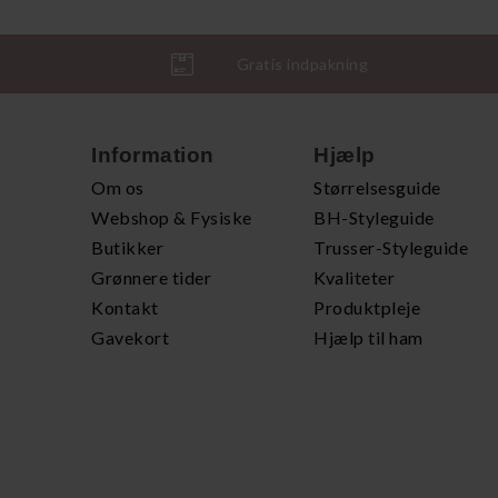
Gratis indpakning
Information
Hjælp
Om os
Størrelsesguide
Webshop & Fysiske
BH-Styleguide
Butikker
Trusser-Styleguide
Grønnere tider
Kvaliteter
Kontakt
Produktpleje
Gavekort
Hjælp til ham