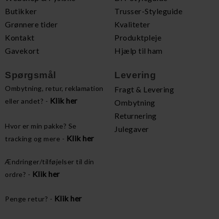
Butikker
Trusser-Styleguide
Grønnere tider
Kvaliteter
Kontakt
Produktpleje
Gavekort
Hjælp til ham
Spørgsmål
Levering
Ombytning, retur, reklamation
Fragt & Levering
Klik her
eller andet? -
Ombytning
Returnering
Hvor er min pakke? Se
Julegaver
Klik her
tracking og mere -
Ændringer/tilføjelser til din
Klik her
ordre? -
Klik her
Penge retur? -