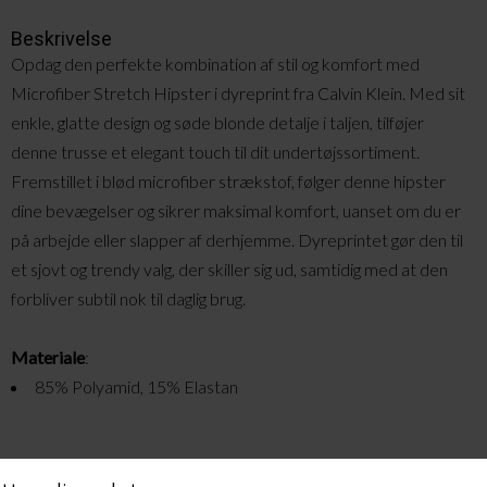
Beskrivelse
Opdag den perfekte kombination af stil og komfort med
Microfiber Stretch Hipster i dyreprint fra Calvin Klein. Med sit
enkle, glatte design og søde blonde detalje i taljen, tilføjer
denne trusse et elegant touch til dit undertøjssortiment.
Fremstillet i blød microfiber strækstof, følger denne hipster
dine bevægelser og sikrer maksimal komfort, uanset om du er
på arbejde eller slapper af derhjemme. Dyreprintet gør den til
et sjovt og trendy valg, der skiller sig ud, samtidig med at den
forbliver subtil nok til daglig brug.
Materiale
:
85% Polyamid, 15% Elastan