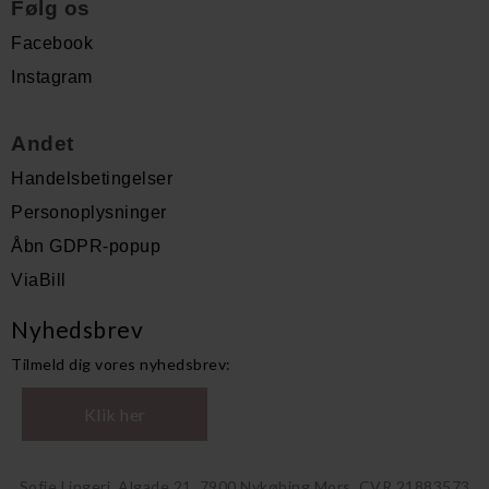
Følg os
Facebook
Instagram
Andet
Handelsbetingelser
Personoplysninger
Åbn GDPR-popup
ViaBill
Nyhedsbrev
Tilmeld dig vores nyhedsbrev:
Klik her
Sofie Lingeri, Algade 21, 7900 Nykøbing Mors, CVR 21883573