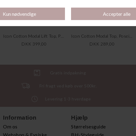
Icon Cotton Modal Lift Top, Poseidon Blue
Icon Cotton Modal Top, Poseidon Blue
DKK 399,00
DKK 289,00
Gratis indpakning
Fri fragt ved køb over 500kr.
Levering 1-3 hverdage
Information
Hjælp
Om os
Størrelsesguide
Webshop & Fysiske
BH-Styleguide