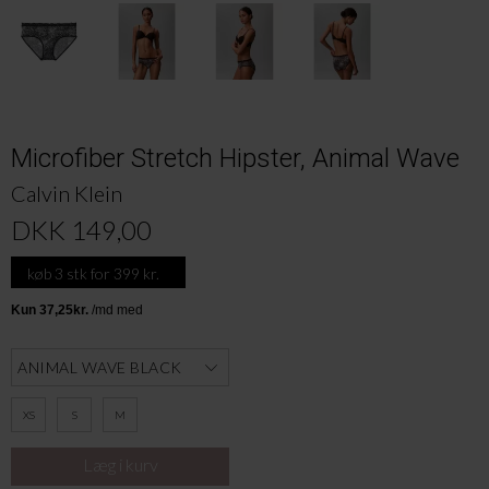
Microfiber Stretch Hipster, Animal Wave
Calvin Klein
DKK 149,00
køb 3 stk for 399 kr.
XS
S
M