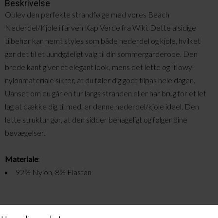
Beskrivelse
Oplev den perfekte strandfølge med vores Beach
Nederdel/Kjole i farven Kap Verde fra Wiki. Dette alsidige
tilbehør kan nemt styles som både nederdel og kjole, hvilket
gør det til et uundgåeligt valg til din sommergarderobe. Den
brede kant giver et elegant look, mens det lette og "flowy"
nylonmateriale sikrer, at du føler dig godt tilpas hele dagen.
Uanset om du går en tur langs stranden eller har brug for et let
lag at dække dig til med, er denne nederdel/kjole ideel. Den
lette struktur gør, at den sidder behageligt og følger dine
bevægelser.
Materiale
:
92% Nylon, 8% Elastan