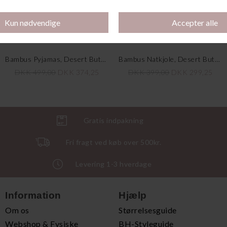
Bambus Pyjamas, Desert Butterfly
Bambus Natkjole, Desert Butterfly
DKK 499,00
DKK 374,25
DKK 399,00
DKK 299,25
Gratis indpakning
Fri fragt ved køb over 500kr.
Levering 1-3 hverdage
Information
Hjælp
Om os
Størrelsesguide
Webshop & Fysiske
BH-Styleguide