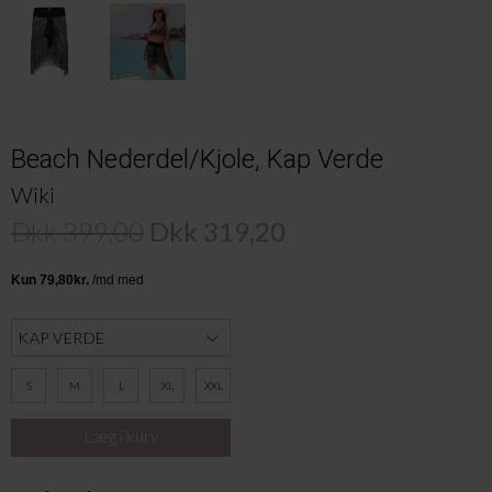
Beach Nederdel/Kjole, Kap Verde
Wiki
Dkk 399,00
Dkk 319,20
S
M
L
XL
XXL