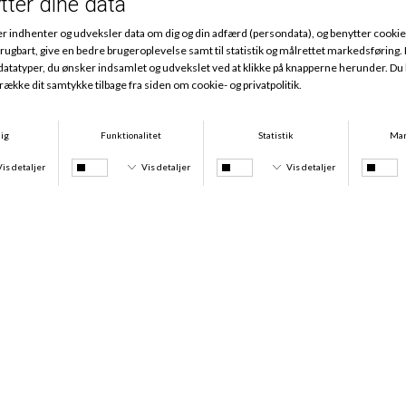
Andre købte også
-25%
-25%
Bambus Pyjamas, Blushed Safari
Bambus Pyjamas, Desert Garden
DKK 499,00
DKK 374,25
DKK 399,00
DKK 299,25
-25%
-25%