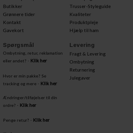
Butikker
Trusser-Styleguide
Grønnere tider
Kvaliteter
Kontakt
Produktpleje
Gavekort
Hjælp til ham
Spørgsmål
Levering
Ombytning, retur, reklamation
Fragt & Levering
Klik her
eller andet? -
Ombytning
Returnering
Hvor er min pakke? Se
Julegaver
Klik her
tracking og mere -
Ændringer/tilføjelser til din
Klik her
ordre? -
Klik her
Penge retur? -