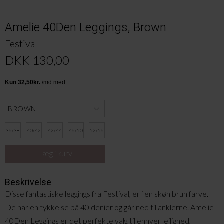
Amelie 40Den Leggings, Brown
Festival
DKK 130,00
36/38
40/42
42/44
46/50
52/56
Beskrivelse
Disse fantastiske leggings fra Festival, er i en skøn brun farve.
De har en tykkelse på 40 denier og går ned til anklerne. Amelie
40Den Leggings er det perfekte valg til enhver lejlighed,