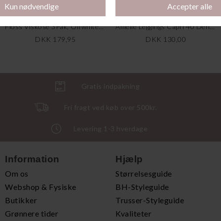
Floss Viskose 3Pak, Offwhite/Sand/brun
Amelie Leggings Capri 40 Den, Forrest
DKK 179,95
DKK 130,00
Gratis indpakning
Fri fragt ved køb over 500kr.
Levering 1-3 hverdage
Information
Hjælp
Om os
Størrelsesguide
Webshop & Fysiske
BH-Styleguide
Butikker
Trusser-Styleguide
Grønnere tider
Kvaliteter