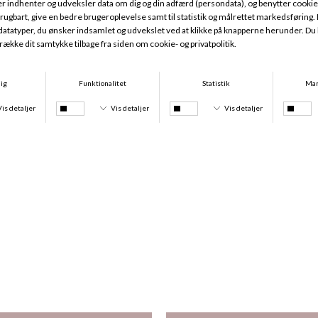
Tights Square 70Den, Black
Bomulds Sneaker 3Pak, Offwhite/Sand/Brun
DKK 199,95
DKK 120,00