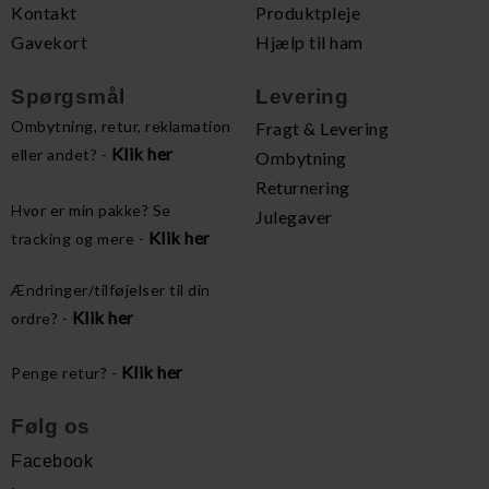
Kontakt
Produktpleje
Gavekort
Hjælp til ham
Spørgsmål
Levering
Ombytning, retur, reklamation
Fragt & Levering
Klik her
eller andet? -
Ombytning
Returnering
Hvor er min pakke? Se
Julegaver
Klik her
tracking og mere -
Ændringer/tilføjelser til din
Klik her
ordre? -
Klik her
Penge retur? -
Følg os
Facebook