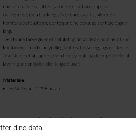
uanset om du skal til fest, arbejde eller bare slappe af
derhjemme. Den bløde og strækbare kvalitet sikrer en
komfortabel pasform, der følger dine bevægelser hele dagen
lang.
Den brune farve giver et stilfuldt og tidløst look, som nemt kan
kombineres med dine yndlingsoutfits. Disse leggings er ideelle
til at skabe et afslappet, men trendy look, og de er perfekte til
layering under kjoler eller lange bluser.
M
ateriale
:
86% Nylon, 14% E
lastan
.
Andre købte også