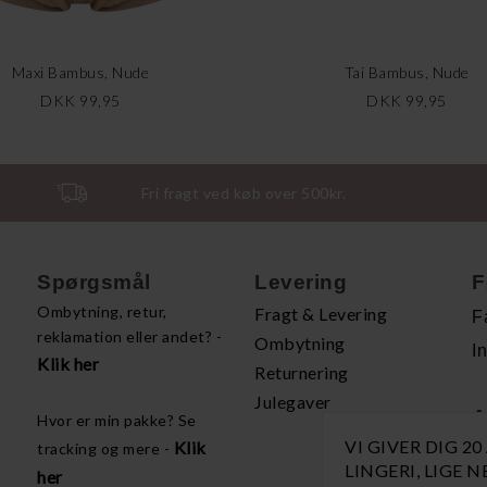
Maxi Bambus, Nude
Tai Bambus, Nude
DKK 99,95
DKK 99,95
Fri fragt ved køb over 500kr.
Spørgsmål
Levering
F
Ombytning, retur,
Fragt & Levering
F
reklamation eller andet? -
Ombytning
I
Klik her
Returnering
Julegaver
A
Hvor er min pakke? Se
VI GIVER DIG 2
Klik
tracking og mere -
H
LINGERI, LIGE 
her
P