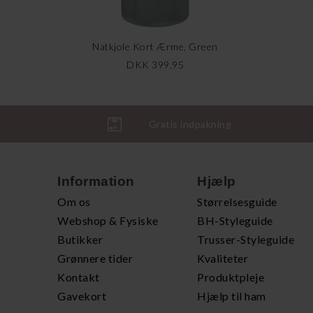
Natkjole Kort Ærme, Green
DKK 399,95
Gratis indpakning
Information
Hjælp
Om os
Størrelsesguide
Webshop & Fysiske
BH-Styleguide
Butikker
Trusser-Styleguide
Grønnere tider
Kvaliteter
Kontakt
Produktpleje
Gavekort
Hjælp til ham