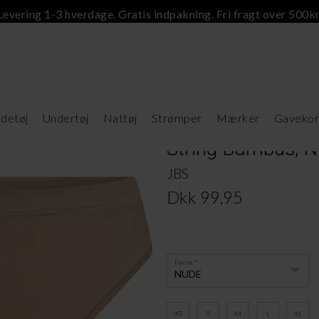
Levering 1-3 hverdage. Gratis indpakning. Fri fragt over 500kr
detøj
Undertøj
Nattøj
Strømper
Mærker
Gavekor
String Bambus, 
JBS
Dkk 99,95
Farve
NUDE
XS
S
M
L
XL