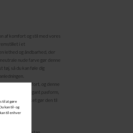
 af komfort og stil med vores
emstillet i et
en lethed og åndbarhed, der
en neutrale nude farve gør denne
 tøj, så du kan føle dig
 anledningen.
 kvalitet og komfort, og denne
e. Den har en elegant pasform,
at genere, hvilket gør den til
Bomuld, 5% Elastan