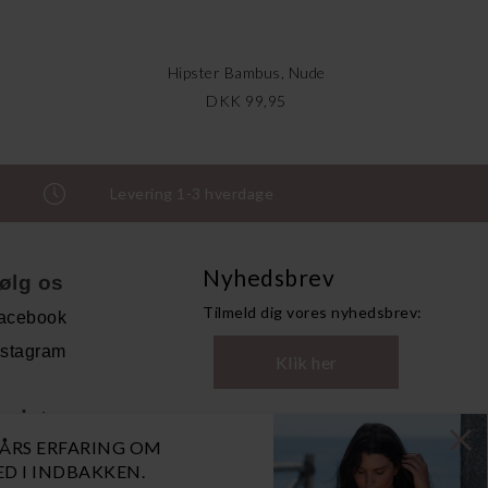
Hipster Bambus, Nude
DKK 99,95
Levering 1-3 hverdage
Nyhedsbrev
ølg os
Tilmeld dig vores nyhedsbrev:
acebook
nstagram
Klik her
ndet
0 ÅRS ERFARING OM
andelsbetingelser
NED I INDBAKKEN.
ersonoplysninger