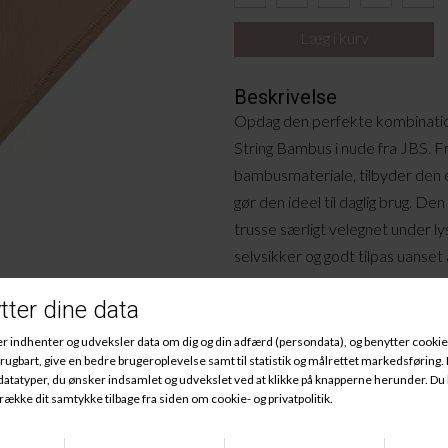
Beskrivelse
Opdag den perfekte kombination
String Bambus i nude fra JBS. Fr
bambusmateriale, tilbyder den 
gør den ideel til daglig brug. D
trusse særligt velegnet under lyst
selvsikker og godt tilpas uanset
JBS er kendt for deres fokus på
string trusse er ingen undtagels
der følger kroppens kurver uden 
et must-have i din garderobe.
Materiale
:
65% Viskose(Bambus), 30% 