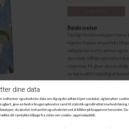
Beskrivelse
Opdag Hedda natkjolen i farve 
mærke Nanso, en perfekt tilføjel
natkjole har korte ærmer og en 
den både stilfuld og komfortab
i størrelse M, giver den en dejli
en høj kvalitet blanding af bomu
utroligt blød og behagelig mod 
derhjemme eller sover, vil du nyd
som denne kjole tilbyder. Den 
Blue Spring, der bringer et frisk
Materiale
:
50% Bomuld, 50% Modal