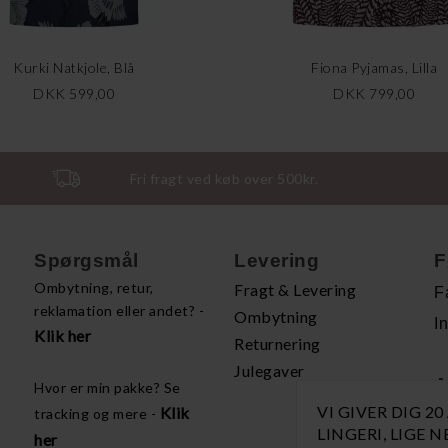
Kurki Natkjole, Blå
Fiona Pyjamas, Lilla
DKK 599,00
DKK 799,00
Fri fragt ved køb over 500kr.
Spørgsmål
Levering
F
Ombytning, retur,
Fragt & Levering
F
reklamation eller andet? -
Ombytning
I
Klik her
Returnering
Julegaver
A
Hvor er min pakke? Se
VI GIVER DIG 2
Klik
tracking og mere -
H
LINGERI, LIGE 
her
P