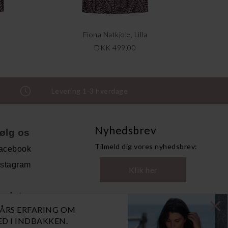
Fiona Natkjole, Lilla
DKK 499,00
Levering 1-3 hverdage
Nyhedsbrev
ølg os
Tilmeld dig vores nyhedsbrev:
acebook
nstagram
Klik her
ndet
0 ÅRS ERFARING OM
andelsbetingelser
NED I INDBAKKEN.
ersonoplysninger