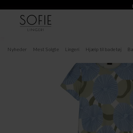
Nyheder
Mest Solgte
Lingeri
Hjælp til badetøj
Ba