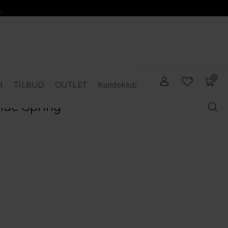
.
0
t
TILBUD
OUTLET
Kundeklub
lue Spring