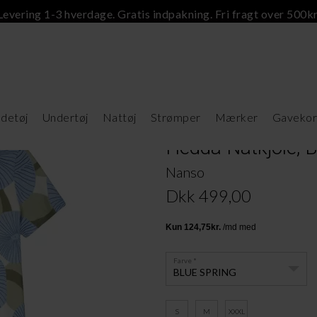
Levering 1-3 hverdage. Gratis indpakning. Fri fragt over 500kr
detøj
Undertøj
Nattøj
Strømper
Mærker
Gavekor
Hedda Natkjole, B
Nanso
Dkk 499,00
Farve
BLUE SPRING
S
M
XXXL