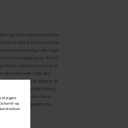
Blue Spring fra det anerkendte
se til dit nattøj. Denne smarte
rund halsudskæring, hvilket gør
el. Med en længde på ca. 95 cm
g pasform. Natkjolen er lavet af
ld og modal, hvilket gør den
huden. Uanset om du slapper af
e den lette og luftige følelse,
kommer i den smukke farve
t pust ind i din natgarderobe.