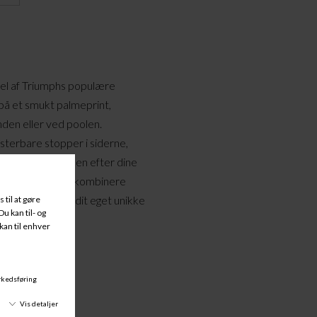
del af Triumphs populære
på et smukt palmeprint,
anden eller ved poolen.
usterbare stopper i siderne,
 tilpasse pasformen efter dine
gør det nemt at kombinere
 så du kan skabe dit eget unikke