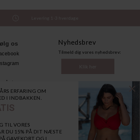
Levering 1-3 hverdage
Nyhedsbrev
ølg os
Tilmeld dig vores nyhedsbrev:
acebook
nstagram
Klik her
ndet
0 ÅRS ERFARING OM
andelsbetingelser
NED I INDBAKKEN.
ersonoplysninger
TIS
bn GDPR-popup
iaBill
G TIL VORES
R DU 15% PÅ DIT NÆSTE
 PÅ GAVEKORT OG I