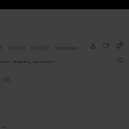
.
0
t
TILBUD
OUTLET
Kundeklub
ini Maxi, Brown
,98
48