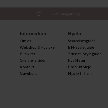
Gratis indpakning
Information
Hjælp
Om os
Størrelsesguide
Webshop & Fysiske
BH-Styleguide
Butikker
Trusser-Styleguide
Grønnere tider
Kvaliteter
Kontakt
Produktpleje
Gavekort
Hjælp til ham