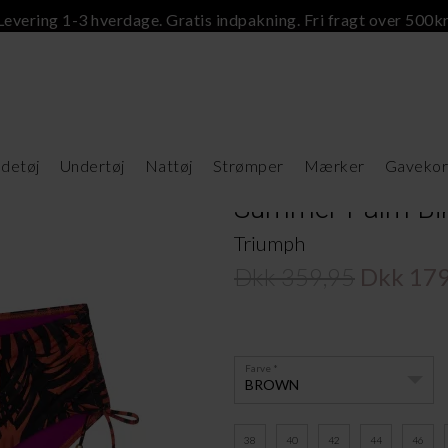
Levering 1-3 hverdage. Gratis indpakning. Fri fragt over 500kr
detøj
Undertøj
Nattøj
Strømper
Mærker
Gavekor
Summer Palm Bik
Triumph
Dkk 359,95
Dkk 179
Farve
BROWN
38
40
42
44
46