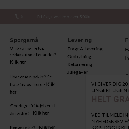
Fri fragt ved køb over 500kr.
Spørgsmål
Levering
F
Ombytning, retur,
Fragt & Levering
F
reklamation eller andet? -
Ombytning
I
Klik her
Returnering
Julegaver
A
Hvor er min pakke? Se
VI GIVER DIG 2
Klik
tracking og mere -
H
LINGERI, LIGE 
her
P
HELT GRA
Å
Ændringer/tilføjelser til
V
Klik her
din ordre? -
VED TILMELDIN
NYHEDSBREV FÅ
Klik her
KØB, DOG IKKE
Penge retur? -