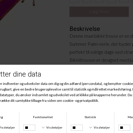
Beskrivelse
Denne maxi bikini trusse er en 
Summer Palm-serie, der byder 
perfekt til solrige dage ved str
Bikinitrussen er designet med j
hvilket giver dig mulighed for at
behov. Den varme brune farve 
med forskellige bikini overdele,
look.
Materiale
:
55% Polyamid, 45% Elastan