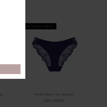
Køb 3 stk for 350 kr
al
Pretty Micro Tai, Admiral
DKK 149,00