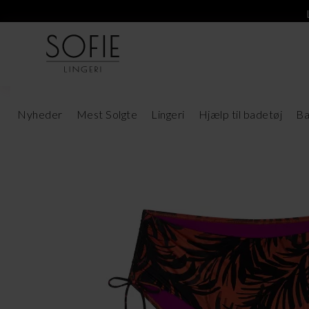
Nyheder
Mest Solgte
Lingeri
Hjælp til badetøj
Ba