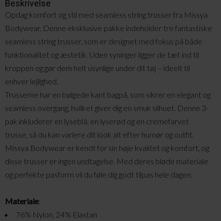
Beskrivelse
Opdag komfort og stil med seamless string trusser fra Missya
Bodywear. Denne eksklusive pakke indeholder tre fantastiske
seamless string trusser, som er designet med fokus på både
funktionalitet og æstetik. Uden syninger ligger de tæt ind til
kroppen og gør dem helt usynlige under dit tøj – ideelt til
enhver lejlighed.
Trusserne har en bølgede kant bagpå, som sikrer en elegant og
seamless overgang, hvilket giver dig en smuk silhuet. Denne 3-
pak inkluderer en lyseblå, en lyserød og en cremefarvet
trusse, så du kan variere dit look alt efter humør og outfit.
Missya Bodywear er kendt for sin høje kvalitet og komfort, og
disse trusser er ingen undtagelse. Med deres bløde materiale
og perfekte pasform vil du føle dig godt tilpas hele dagen.
Materiale
:
76% Nylon, 24% Elastan