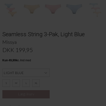
Seamless String 3-Pak, Light Blue
Missya
DKK 199,95
S
M
L
XL