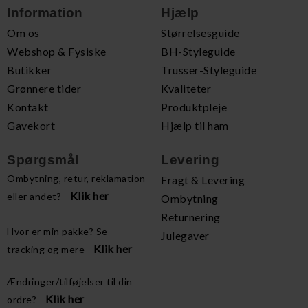
Information
Hjælp
Om os
Størrelsesguide
Webshop & Fysiske
BH-Styleguide
Butikker
Trusser-Styleguide
Grønnere tider
Kvaliteter
Kontakt
Produktpleje
Gavekort
Hjælp til ham
Spørgsmål
Levering
Ombytning, retur, reklamation
Fragt & Levering
Klik her
eller andet? -
Ombytning
Returnering
Hvor er min pakke? Se
Julegaver
Klik her
tracking og mere -
Ændringer/tilføjelser til din
Klik her
ordre? -