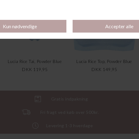
Lucia Rice Tai, Powder Blue
Lucia Rice Top, Powder Blue
DKK 119,95
DKK 149,95
Gratis indpakning
Fri fragt ved køb over 500kr.
Levering 1-3 hverdage