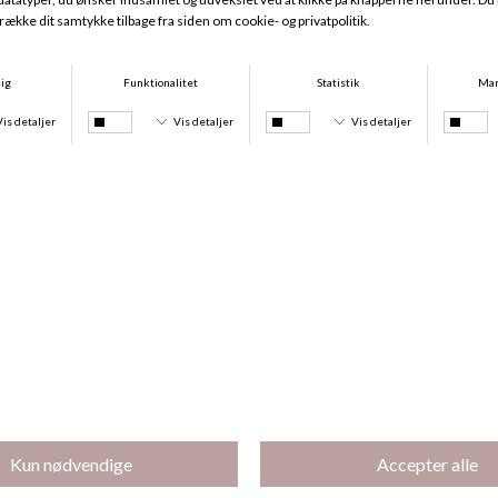
Naturana Minimizer, Flanell
Naturana Maxi, Black
DKK 269,95
DKK 249,00
Køb 2 stk for 500 kr.
-30%
Naturana Minimizer Blomstret, Black
Naturana Maxi, Moonlight Blue
DKK 269,95
DKK 249,00
DKK 174,30