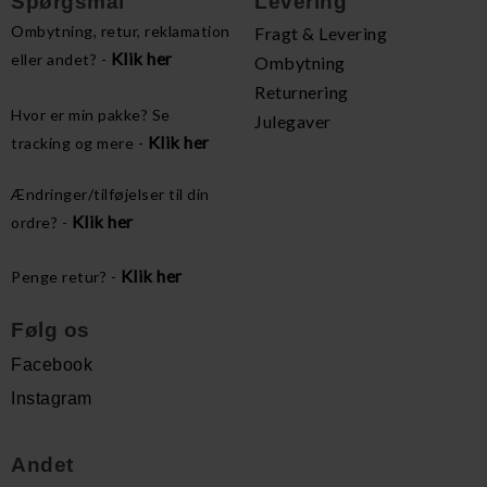
Spørgsmål
Levering
Ombytning, retur, reklamation
Fragt & Levering
Klik her
eller andet? -
Ombytning
Returnering
Hvor er min pakke? Se
Julegaver
Klik her
tracking og mere -
Ændringer/tilføjelser til din
Klik her
ordre? -
Klik her
Penge retur? -
Følg os
Facebook
Instagram
Andet