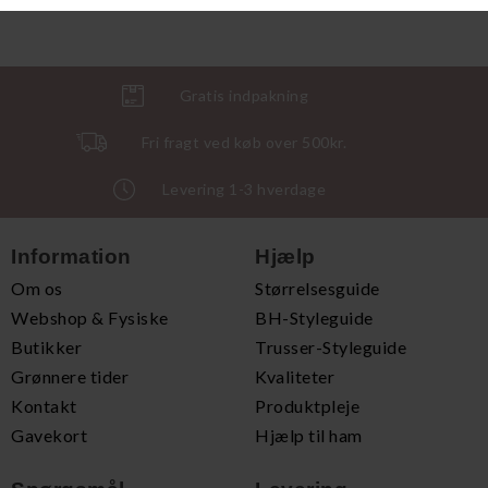
Gratis indpakning
Fri fragt ved køb over 500kr.
Levering 1-3 hverdage
Information
Hjælp
Om os
Størrelsesguide
Webshop & Fysiske
BH-Styleguide
Butikker
Trusser-Styleguide
Grønnere tider
Kvaliteter
Kontakt
Produktpleje
Gavekort
Hjælp til ham