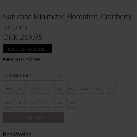
Naturana Minimizer Blomstret, Cranberry
Naturana
DKK 269,95
Køb 2 stk for 500 kr.
75B
75C
75D
75E
80B
80C
80D
80E
85B
85C
85D
85E
90B
90C
90E
Beskrivelse