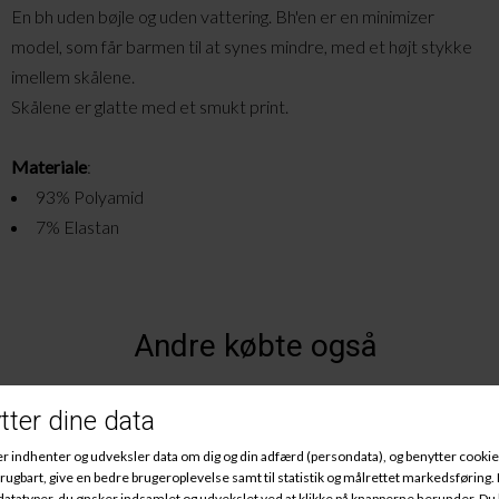
En bh uden bøjle og uden vattering. Bh'en er en minimizer
model, som får barmen til at synes mindre, med et højt stykke
imellem skålene.
Skålene er glatte med et smukt print.
Materiale
:
93% Polyamid
7% Elastan
Andre købte også
Køb 2 stk for 500 kr.