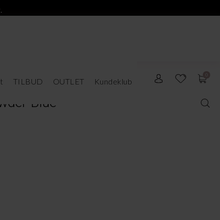
.
0
t
TILBUD
OUTLET
Kundeklub
owder Blue