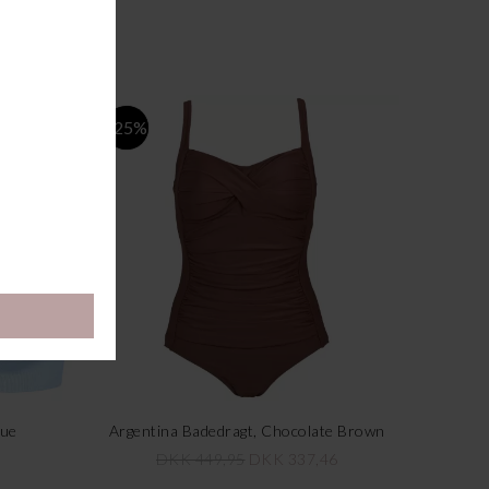
-25%
lue
Argentina Badedragt, Chocolate Brown
DKK 449,95
DKK 337,46