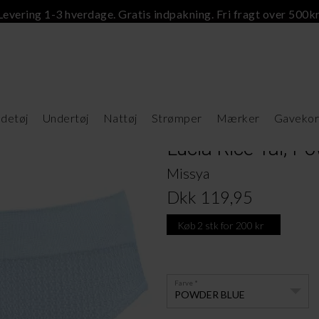
Levering 1-3 hverdage. Gratis indpakning. Fri fragt over 500kr
detøj
Undertøj
Nattøj
Strømper
Mærker
Gavekor
Lucia Rice Tai, P
Missya
Dkk 119,95
Køb 2 stk for 200 kr
Farve
POWDER BLUE