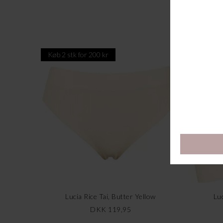
Køb 2 stk for 200 kr
Køb 2 st
Lucia Rice Tai, Butter Yellow
Lu
DKK 119,95