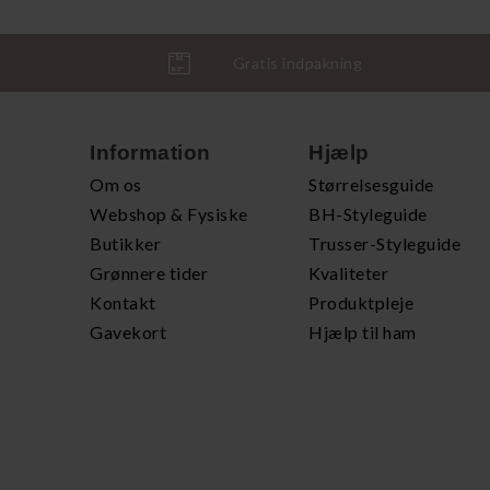
Gratis indpakning
Information
Hjælp
Om os
Størrelsesguide
Webshop & Fysiske
BH-Styleguide
Butikker
Trusser-Styleguide
Grønnere tider
Kvaliteter
Kontakt
Produktpleje
Gavekort
Hjælp til ham