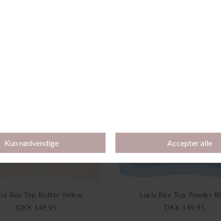
Andre købte også
k for 250 kr.
Køb 2 stk for 250 kr.
cia Rice Top, Butter Yellow
Lucia Rice Top, Powder B
DKK 149,95
DKK 149,95