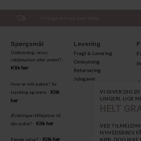
Fri fragt ved køb over 500kr.
Spørgsmål
Levering
F
Ombytning, retur,
Fragt & Levering
F
reklamation eller andet? -
Ombytning
I
Klik her
Returnering
Julegaver
A
Hvor er min pakke? Se
VI GIVER DIG 2
Klik
tracking og mere -
H
LINGERI, LIGE 
her
P
HELT GRA
Å
Ændringer/tilføjelser til
V
Klik her
din ordre? -
VED TILMELDIN
NYHEDSBREV FÅ
Klik her
KØB, DOG IKKE
Penge retur? -