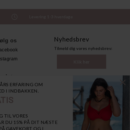
Levering 1-3 hverdage
Nyhedsbrev
ølg os
Tilmeld dig vores nyhedsbrev:
acebook
nstagram
Klik her
ndet
0 ÅRS ERFARING OM
andelsbetingelser
NED I INDBAKKEN.
ersonoplysninger
TIS
bn GDPR-popup
iaBill
G TIL VORES
R DU 15% PÅ DIT NÆSTE
 PÅ GAVEKORT OG I