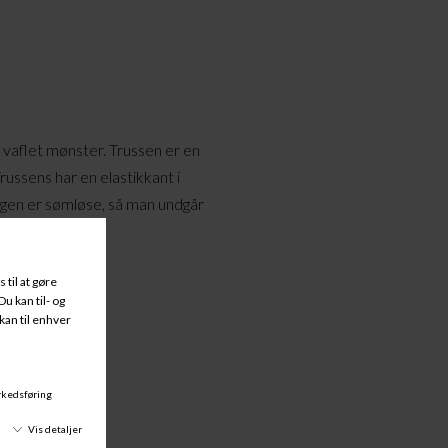
et vaflet mønster. Trussen er en
russens har en elastikkant i
ngen er sømløse, så man undgår