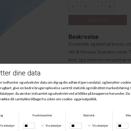
S
M
L
XL
Beskrivelse
En elastisk og blød tai trusse i 
del af Missyas Seamless serie. T
livet, og kanterne i benudskæri
synlige kanter under tøjet.
Materiale
:
93% Polyamid
7% Elastan.