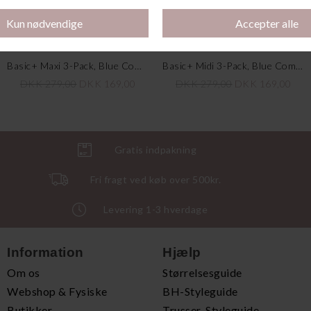
Basic+ Maxi 3-Pack, Blue Combination
Basic+ Midi 3-Pack, Blue Combination
DKK 279,00
DKK 169,00
DKK 279,00
DKK 169,00
Gratis indpakning
Fri fragt ved køb over 500kr.
Levering 1-3 hverdage
Information
Hjælp
Om os
Størrelsesguide
Webshop & Fysiske
BH-Styleguide
Butikker
Trusser-Styleguide