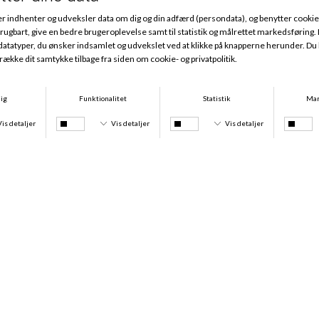
-50%
-50%
Chic Maxi 4-Pack, Blue Combination
Chic Midi 4-Pack, Blue Combination
DKK 389,00
DKK 194,50
DKK 389,00
DKK 194,50
-39%
-39%