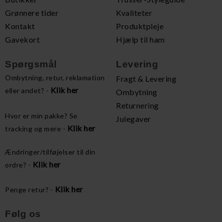
Grønnere tider
Kvaliteter
Kontakt
Produktpleje
Gavekort
Hjælp til ham
Spørgsmål
Levering
Ombytning, retur, reklamation
Fragt & Levering
Klik her
eller andet? -
Ombytning
Returnering
Hvor er min pakke? Se
Julegaver
Klik her
tracking og mere -
Ændringer/tilføjelser til din
Klik her
ordre? -
Klik her
Penge retur? -
Følg os