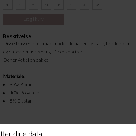
38
40
42
44
46
48
50
52
Beskrivelse
Disse trusser er en maxi model, de har en høj talje, brede sider
og en lav benudskæring. De er små i str.
Der er 4stk i en pakke.
Materiale
:
85% Bomuld
10% Polyamid
5% Elastan
Andre købte også