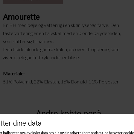
Amourette
En BH med bøjle og vattering i en skøn lyserød farve. Den
faste vattering er en halvskål, med en blonde på ydersiden,
som slutter sig til barmen.
Den bløde blonde går fra skålen, op over stropperne, som
giver et elegant udtryk under en bluse.
Materiale:
51% Polyamid, 22% Elastan, 16% Bomuld, 11% Polyester.
Andre købte også