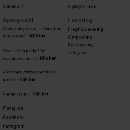
Gavekort
Hjælp til ham
Spørgsmål
Levering
Ombytning, retur, reklamation
Fragt & Levering
Klik her
eller andet? -
Ombytning
Returnering
Hvor er min pakke? Se
Julegaver
Klik her
tracking og mere -
Ændringer/tilføjelser til din
Klik her
ordre? -
Klik her
Penge retur? -
Følg os
Facebook
Instagram