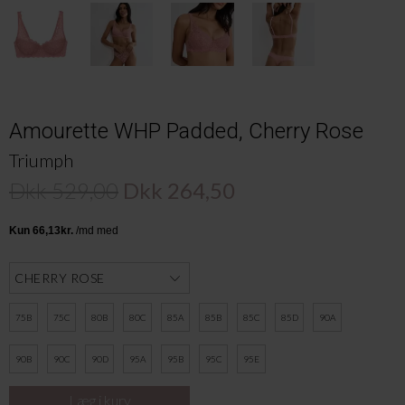
Amourette WHP Padded, Cherry Rose
Triumph
Dkk 529,00
Dkk 264,50
75B
75C
80B
80C
85A
85B
85C
85D
90A
90B
90C
90D
95A
95B
95C
95E