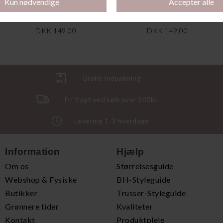
Pretty Micro Maxi, Admiral
Pretty Micro Tai, Admiral
DKK 149,00
DKK 149,00
Gratis indpakning
Fri fragt ved køb over 500kr.
Levering 1-3 hverdage
Information
Hjælp
Om os
Størrelsesguide
Webshop & Fysiske
BH-Styleguide
Butikker
Trusser-Styleguide
Grønnere tider
Kvaliteter
Kontakt
Produktpleje