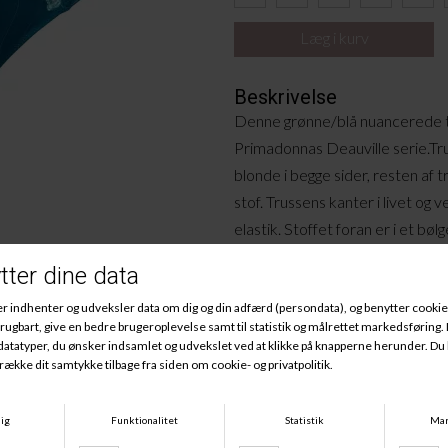
Beskrivelse
Denne grønne/blå nuancerede tai
Primadonnas Deauville serie.Tr
blonde i begge sider, resten af t
stof. Trussens kanter i livet og
elastik. Stoffet foran er i et bø
super flot udtryk. Trussen har e
livvidde.
M
ateriale:
59% Polyamid
20% Elastan
16% Bomuld
5% Polyester