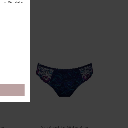
lue
San Angel Tai, Water Blue