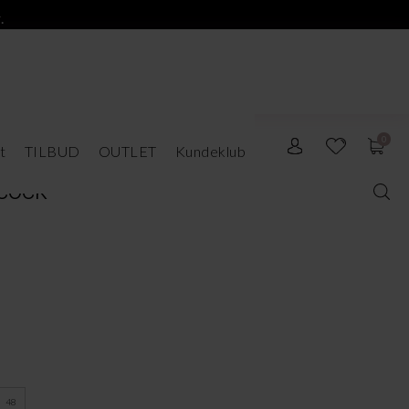
.
0
t
TILBUD
OUTLET
Kundeklub
acock
48