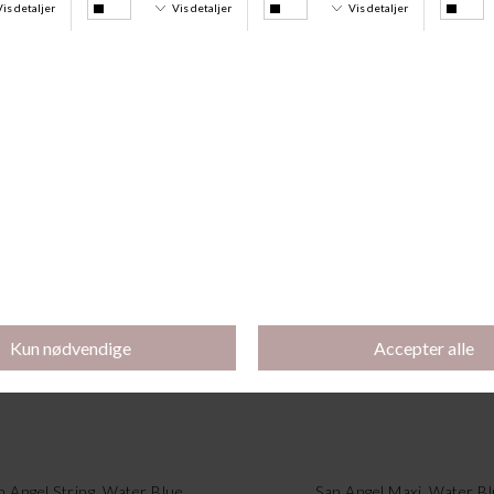
Andre købte også
n Angel String, Water Blue
San Angel Maxi, Water B