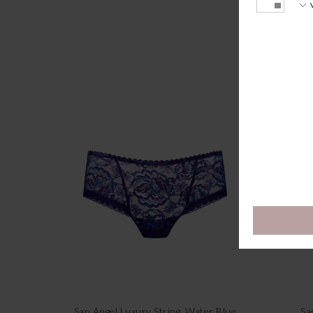
San Angel Luxury String, Water Blue
Sa