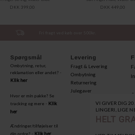
DKK 399,00
DKK 449,00
Fri fragt ved køb over 500kr.
Spørgsmål
Levering
F
Ombytning, retur,
Fragt & Levering
F
reklamation eller andet? -
Ombytning
I
Klik her
Returnering
Julegaver
A
Hvor er min pakke? Se
VI GIVER DIG 2
Klik
tracking og mere -
H
LINGERI, LIGE 
her
P
HELT GRA
Å
Ændringer/tilføjelser til
V
Klik her
din ordre? -