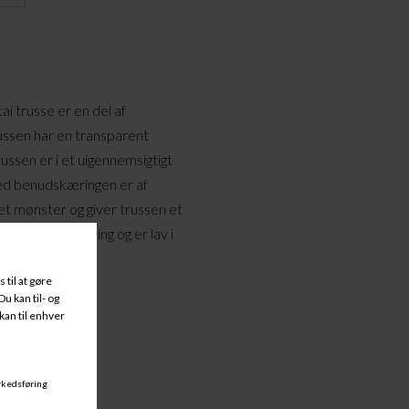
 trusse er en del af
ussen har en transparent
russen er i et uigennemsigtigt
 ved benudskæringen er af
lget mønster og giver trussen et
n lav benudskæring og er lav i