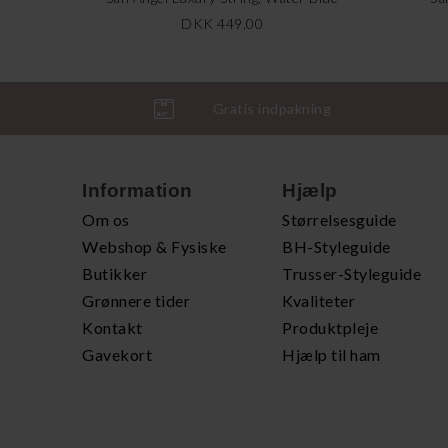
DKK 449,00
Gratis indpakning
Information
Hjælp
Om os
Størrelsesguide
Webshop & Fysiske
BH-Styleguide
Butikker
Trusser-Styleguide
Grønnere tider
Kvaliteter
Kontakt
Produktpleje
Gavekort
Hjælp til ham