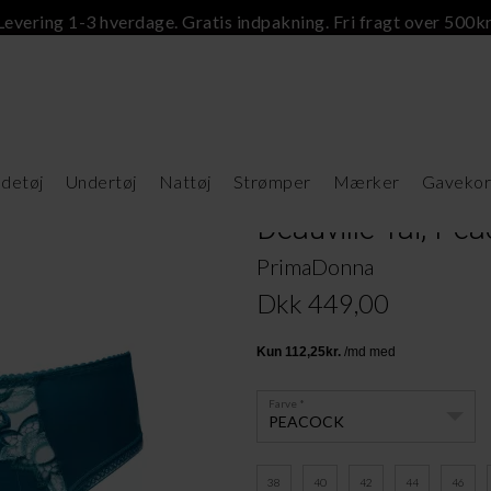
Levering 1-3 hverdage. Gratis indpakning. Fri fragt over 500kr
detøj
Undertøj
Nattøj
Strømper
Mærker
Gavekor
Deauville Tai, Pe
PrimaDonna
Dkk 449,00
Farve
PEACOCK
38
40
42
44
46