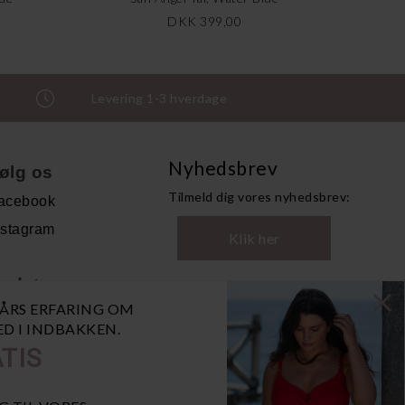
DKK 399,00
Levering 1-3 hverdage
Nyhedsbrev
ølg os
Tilmeld dig vores nyhedsbrev:
acebook
nstagram
Klik her
ndet
0 ÅRS ERFARING OM
andelsbetingelser
NED I INDBAKKEN.
ersonoplysninger
TIS
bn GDPR-popup
iaBill