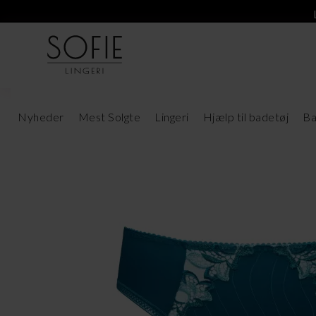
Nyheder
Mest Solgte
Lingeri
Hjælp til badetøj
Ba