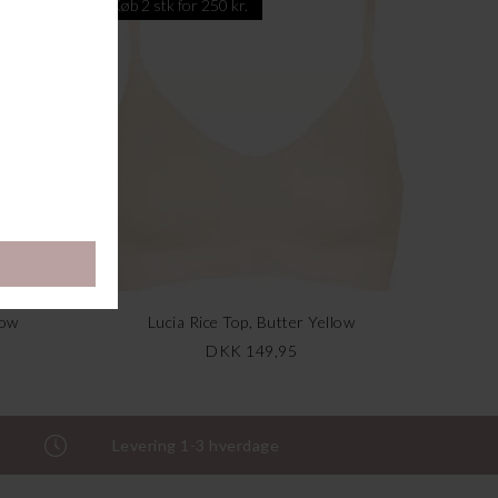
Køb 2 stk for 250 kr.
low
Lucia Rice Top, Butter Yellow
DKK 149,95
Levering 1-3 hverdage