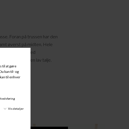
usse. Foran på trussen har den
amt øverst på midten. Hele
nemsigtigt stof med
 benskæring og en lav talje.
% Bomuld.