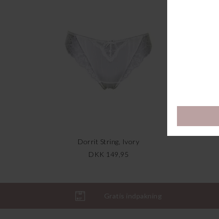
Dorrit String, Ivory
DKK 149,95
Gratis indpakning