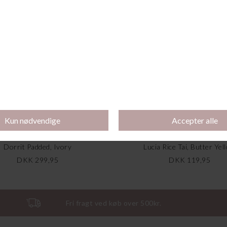
Køb 2 stk for 200 kr
Dorrit Padded, Ivory
Lucia Rice Tai, Butter Yel
DKK 299,95
DKK 119,95
Fri fragt ved køb over 500kr.