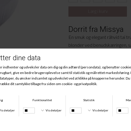
Dorrit fra Missya
En smuk og elegant råhvid tai tr
blonder ved benudskæringen, s
bagsiden af trussen er et uigen
elastikkanter. Trussen har en høj
Materiale:
83% Polyamid, 14% Elastan, 3
Andre købte også