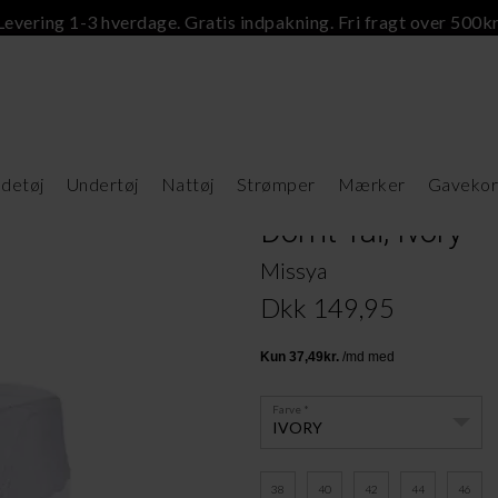
Levering 1-3 hverdage. Gratis indpakning. Fri fragt over 500kr
detøj
Undertøj
Nattøj
Strømper
Mærker
Gavekor
Dorrit Tai, Ivory
Missya
Dkk 149,95
Farve
IVORY
38
40
42
44
46