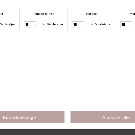
Double Comfort Top, White
Control Maxi, White
DKK 169,00
DKK 101,40
DKK 150,00
-40%
-40%
Double Comfort Shorts, White
Double Comfort Tai, White
DKK 119,00
DKK 71,40
DKK 119,00
DKK 71,40