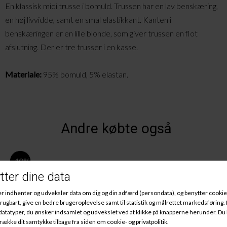
En klassisk midi trusse i bomuld. Trussen har en lav benskæring,
en høj livvidde, samt en smal elastikkant. Kanten i
benskæringen er en lille blonde, som giver trussen en flot
afslutning. Der er tre trusser i en kasse.
Materiale:
95% bomuld, 5% elastan.
Andre købte også
-40%