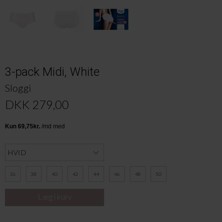
3-pack Midi, White
Sloggi
DKK 279,00
36
38
40
42
44
46
48
50