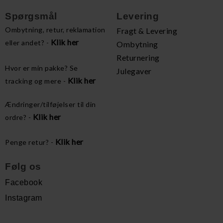
Spørgsmål
Levering
Ombytning, retur, reklamation
Fragt & Levering
Klik her
eller andet? -
Ombytning
Returnering
Hvor er min pakke? Se
Julegaver
Klik her
tracking og mere -
Ændringer/tilføjelser til din
Klik her
ordre? -
Klik her
Penge retur? -
Følg os
Facebook
Instagram