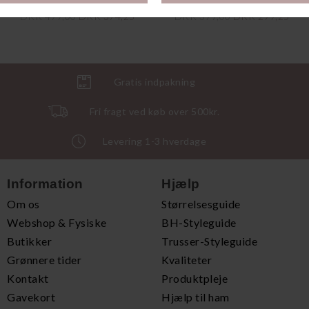
DKK 499,00
DKK 374,25
DKK 399,00
DKK 299,25
Gratis indpakning
Fri fragt ved køb over 500kr.
Levering 1-3 hverdage
Information
Hjælp
Om os
Størrelsesguide
Webshop & Fysiske
BH-Styleguide
Butikker
Trusser-Styleguide
Grønnere tider
Kvaliteter
Kontakt
Produktpleje
Gavekort
Hjælp til ham