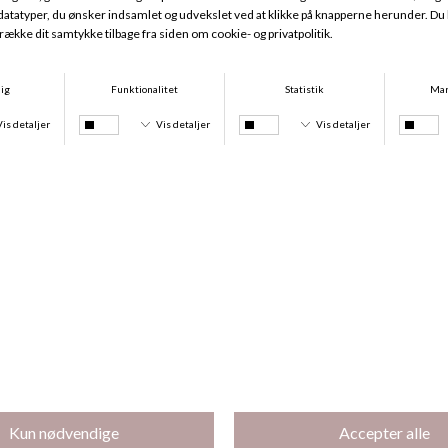
Bambus Pyjamas, Blushed Safari
Bambus Pyjamas, Desert Garden
DKK 499,00
DKK 374,25
DKK 399,00
DKK 299,25
-25%
-25%
Bambus Pyjamas, Desert Butterfly
Bambus Natkjole, Desert Butterfly