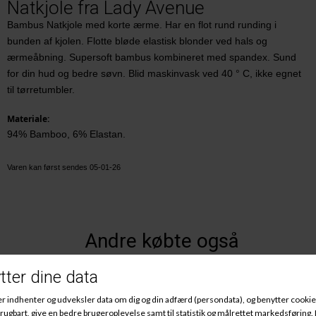
Natkjole fra Lady Avenue
Bambus Natkjole med korte ærme. Har en flot rund runding i
bunden af kjolen. Flotte bløde elastisk blonder ved hals og
ærmeåbning. Supersoft bambus kombineret med spandex. Sund
for din hud og bedre søvn. Blid maskinvask ved 40 ° C, ikke egnet
til tørretumbler.
Materiale:
94% Bamboo, 6% Elastan.
Varen kan først sendes 05-01-26
Andre købte også
-25%
-25%