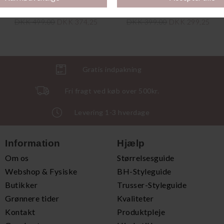
Bambus Pyjamas, Desert Butterfly
Bambus Natkjole, Desert Butterfly
DKK 499,00
DKK 374,25
DKK 399,00
DKK 299,25
Gratis indpakning
Fri fragt ved køb over 500kr.
Levering 1-3 hverdage
Information
Hjælp
Om os
Størrelsesguide
Webshop & Fysiske
BH-Styleguide
Butikker
Trusser-Styleguide
Grønnere tider
Kvaliteter
Kontakt
Produktpleje