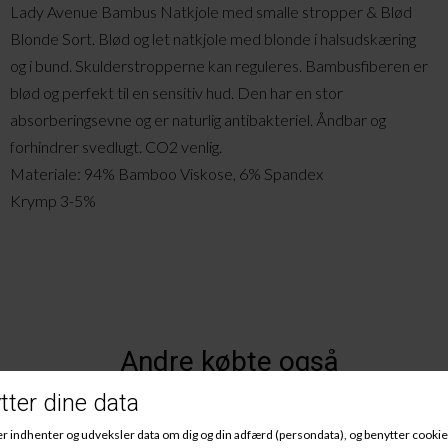
Lady Avenue Bambus Natkjole med smalle stropper & Blød
Blonde Sort. Blød og let natkjole med blonde i halsudskæring
og i bund. Skulderstropperne kan reguleres. Bambusfiberen er
blød og perfekt til en sensitiv hud. Den har en stor
absorberingsevne og er naturlig antibakteriel. Åndbar og
forhindrer svedlugt. CO2 venlig.
Materiale: 94% Bamboo Viskose, 6% Spandex
Krymp 3-5%
Andre købte også
-25%
-25%