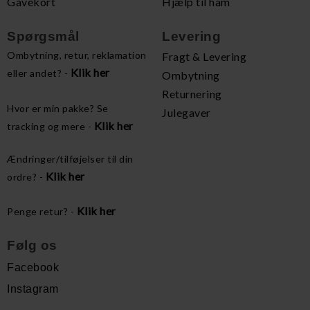
Gavekort
Hjælp til ham
Spørgsmål
Levering
Ombytning, retur, reklamation
Fragt & Levering
Klik her
eller andet? -
Ombytning
Returnering
Hvor er min pakke? Se
Julegaver
Klik her
tracking og mere -
Ændringer/tilføjelser til din
Klik her
ordre? -
Klik her
Penge retur? -
Følg os
Facebook
Instagram