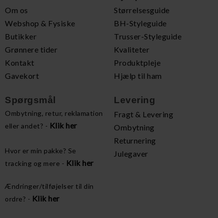
Om os
Størrelsesguide
Webshop & Fysiske
BH-Styleguide
Butikker
Trusser-Styleguide
Grønnere tider
Kvaliteter
Kontakt
Produktpleje
Gavekort
Hjælp til ham
Spørgsmål
Levering
Ombytning, retur, reklamation
Fragt & Levering
Klik her
eller andet? -
Ombytning
Returnering
Hvor er min pakke? Se
Julegaver
Klik her
tracking og mere -
Ændringer/tilføjelser til din
Klik her
ordre? -