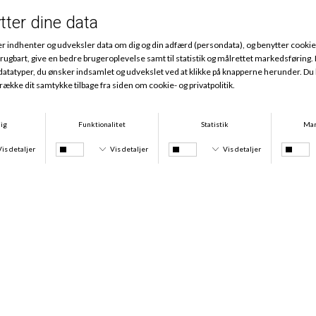
Andre købte også
Norah Maxi, Talc
Norah Moulded, Talc
DKK 249,95
DKK 559,95