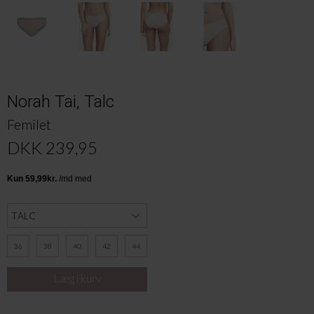
Norah Tai, Talc
Femilet
DKK 239,95
36
38
40
42
44