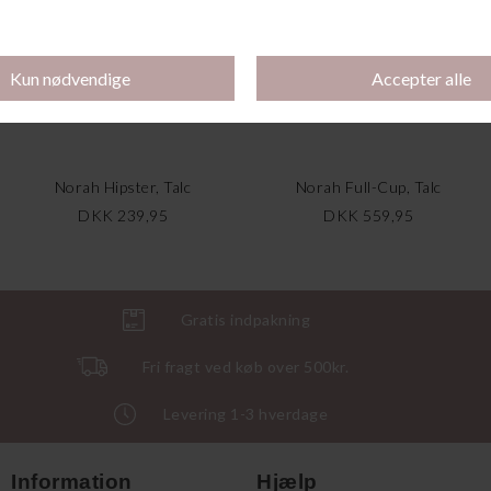
Norah Hipster, Talc
Norah Full-Cup, Talc
DKK 239,95
DKK 559,95
Gratis indpakning
Fri fragt ved køb over 500kr.
Levering 1-3 hverdage
Information
Hjælp