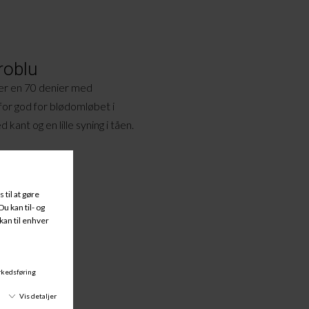
roblu
er en 70 denier med
for god for blødomløbet i
kant og en lille syning i tåen.