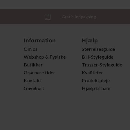
Gratis indpakning
Information
Hjælp
Om os
Størrelsesguide
Webshop & Fysiske
BH-Styleguide
Butikker
Trusser-Styleguide
Grønnere tider
Kvaliteter
Kontakt
Produktpleje
Gavekort
Hjælp til ham