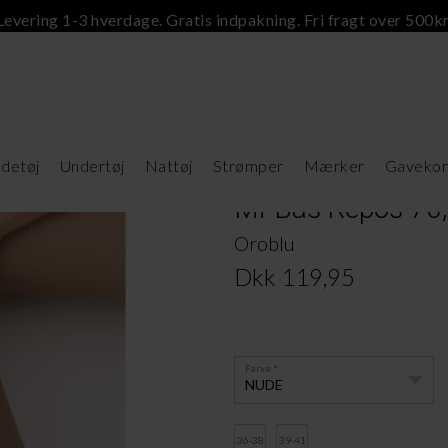
Levering 1-3 hverdage. Gratis indpakning. Fri fragt over 500kr
detøj
Undertøj
Nattøj
Strømper
Mærker
Gavekor
Mi-Bas Repos 70
Oroblu
Dkk 119,95
Farve
NUDE
36-38
39-41