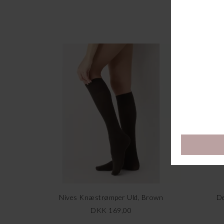
Nives Knæstrømper Uld, Brown
De
DKK 169,00