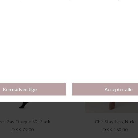
Andre købte også
mi Bas Opaque 50, Black
Chic Stay-Ups, Nude
DKK 79,00
DKK 150,00