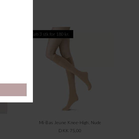
Køb 3 stk for 180 kr.
Mi-Bas Jeune Knee-High, Nude
DKK 75,00