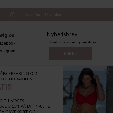
Levering 1-3 hverdage
Nyhedsbrev
ølg os
Tilmeld dig vores nyhedsbrev:
acebook
nstagram
Klik her
ndet
0 ÅRS ERFARING OM
andelsbetingelser
NED I INDBAKKEN.
ersonoplysninger
TIS
bn GDPR-popup
iaBill
G TIL VORES
R DU 15% PÅ DIT NÆSTE
 PÅ GAVEKORT OG I