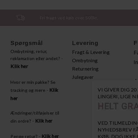
Fri fragt ved køb over 500kr.
Spørgsmål
Levering
F
Ombytning, retur,
Fragt & Levering
F
reklamation eller andet? -
Ombytning
I
Klik her
Returnering
Julegaver
A
Hvor er min pakke? Se
VI GIVER DIG 2
Klik
tracking og mere -
H
LINGERI, LIGE 
her
P
HELT GRA
Å
Ændringer/tilføjelser til
V
Klik her
din ordre? -
VED TILMELDIN
NYHEDSBREV FÅ
Klik her
KØB, DOG IKKE
Penge retur? -