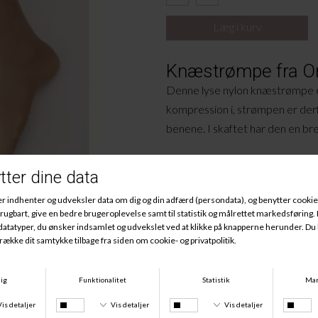
Knæstrømpe fra O
Denne lyse nylon knæstrømpe 
kompression i, strømpen er der
benene. I skaftet har den en bred 
Materiale:
85% Polyamid, 15% Elastan.