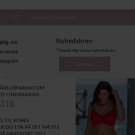
Levering 1-3 hverdage
Nyhedsbrev
ølg os
Tilmeld dig vores nyhedsbrev:
acebook
nstagram
Klik her
ndet
0 ÅRS ERFARING OM
andelsbetingelser
NED I INDBAKKEN.
ersonoplysninger
TIS
bn GDPR-popup
iaBill
G TIL VORES
R DU 15% PÅ DIT NÆSTE
 PÅ GAVEKORT OG I