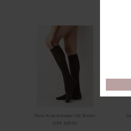
Nives Knæstrømper Uld, Brown
De
DKK 169,00