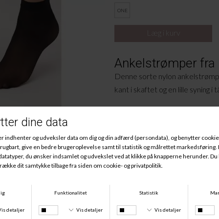
ONE
Ankelstrømper fra
Denne sorte nylon ankelstrømp
kant i skaftet og en lille syning i 
Materiale:
94% Polyamid, 6% Elastan.