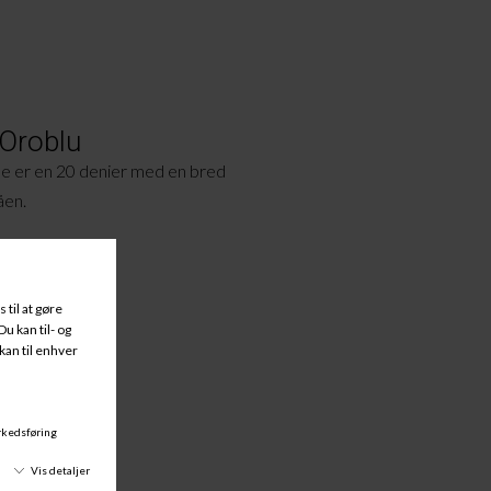
 Oroblu
e er en 20 denier med en bred
tåen.