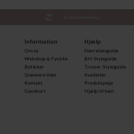
Gratis indpakning
Information
Hjælp
Om os
Størrelsesguide
Webshop & Fysiske
BH-Styleguide
Butikker
Trusser-Styleguide
Grønnere tider
Kvaliteter
Kontakt
Produktpleje
Gavekort
Hjælp til ham