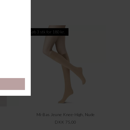
Køb 3 stk for 180 kr.
Mi-Bas Jeune Knee-High, Nude
DKK 75,00