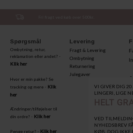
Fri fragt ved køb over 500kr.
Spørgsmål
Levering
F
Ombytning, retur,
Fragt & Levering
F
reklamation eller andet? -
Ombytning
I
Klik her
Returnering
Julegaver
A
Hvor er min pakke? Se
VI GIVER DIG 2
Klik
tracking og mere -
H
LINGERI, LIGE 
her
P
HELT GRA
Å
Ændringer/tilføjelser til
V
Klik her
din ordre? -
VED TILMELDIN
NYHEDSBREV FÅ
Klik her
KØB, DOG IKKE
Penge retur? -