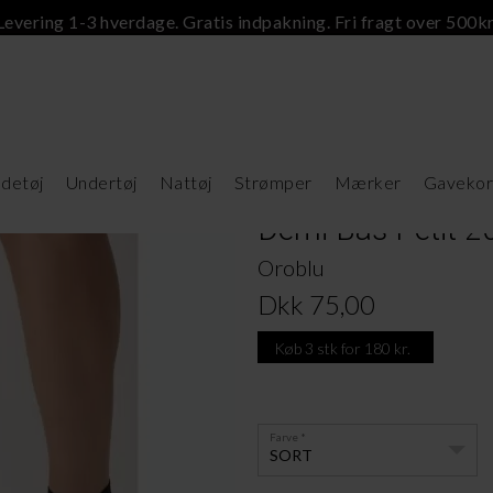
Levering 1-3 hverdage. Gratis indpakning. Fri fragt over 500kr
detøj
Undertøj
Nattøj
Strømper
Mærker
Gavekor
Demi Bas Petit 20
Oroblu
Dkk 75,00
Køb 3 stk for 180 kr.
Farve
SORT