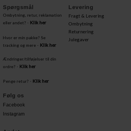
Spørgsmål
Levering
Ombytning, retur, reklamation
Fragt & Levering
Klik her
eller andet? -
Ombytning
Returnering
Hvor er min pakke? Se
Julegaver
Klik her
tracking og mere -
Ændringer/tilføjelser til din
Klik her
ordre? -
Klik her
Penge retur? -
Følg os
Facebook
Instagram