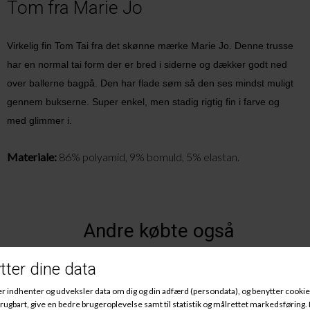
Tom fra Marie Jo
Virkelig fin Tom Tai fra det skønne mærke Marie Jo. Denne trusse
har en normal tai form der er bred i siderne og dækker godt ned
over ballerne bagpå. Den har flade søm så den ses mindst muligt
gennem bukserne. Super enkel, men stadig rigtig fin i farve og
med glimmer i.
Materiale:
86% polyamid, 9% bomuld, 5%
elastan
.
Andre købte også
-70%
-70%