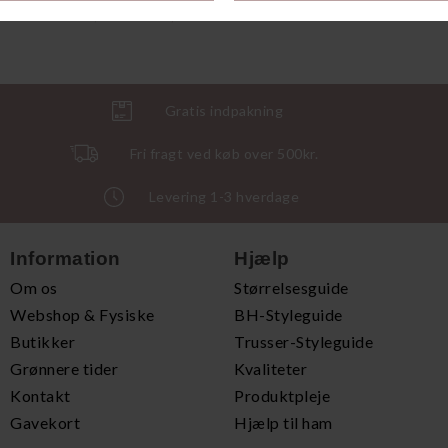
DKK 280,00
DKK 84,00
Gratis indpakning
Fri fragt ved køb over 500kr.
Levering 1-3 hverdage
Information
Hjælp
Om os
Størrelsesguide
Webshop & Fysiske
BH-Styleguide
Butikker
Trusser-Styleguide
Grønnere tider
Kvaliteter
Kontakt
Produktpleje
Gavekort
Hjælp til ham