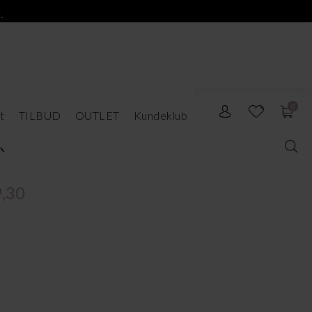
.
0
t
TILBUD
OUTLET
Kundeklub
k
,30