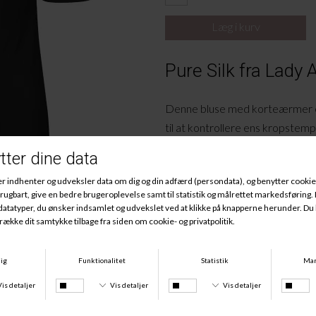
Pure Silk fra Lady
Denne bluse med korteærmer er 
til at kontrollere ens kropstemp
og kan både bruges som en under
bluse.
Materiale:
100% Silke.