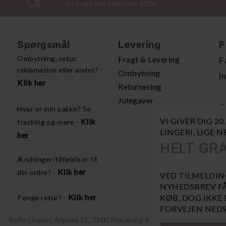
Fri fragt ved køb over 500kr.
Spørgsmål
Levering
F
Ombytning, retur,
Fragt & Levering
F
reklamation eller andet? -
Ombytning
I
Klik her
Returnering
Julegaver
A
Hvor er min pakke? Se
VI GIVER DIG 2
Klik
tracking og mere -
H
LINGERI, LIGE 
her
P
HELT GRA
Å
Ændringer/tilføjelser til
V
Klik her
din ordre? -
VED TILMELDIN
NYHEDSBREV FÅ
Klik her
KØB, DOG IKKE
Penge retur? -
FORVEJEN NEDS
Sofie Lingeri, Algade 21, 7900 Nykøbing Mors, CVR 21883573