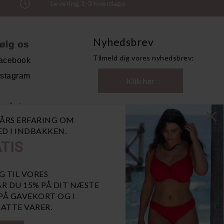
Levering 1-3 hverdage
Nyhedsbrev
ølg os
Tilmeld dig vores nyhedsbrev:
acebook
nstagram
Klik her
ndet
0 ÅRS ERFARING OM
andelsbetingelser
NED I INDBAKKEN.
ersonoplysninger
TIS
bn GDPR-popup
iaBill
G TIL VORES
R DU 15% PÅ DIT NÆSTE
 PÅ GAVEKORT OG I
ATTE VARER.