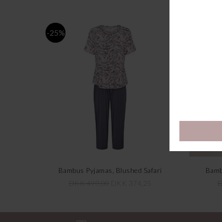
-25%
-25%
Bambus Pyjamas, Blushed Safari
Bamb
DKK 499,00
DKK 374,25
D