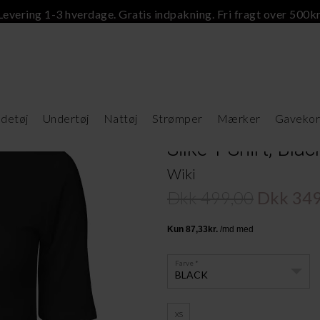
Levering 1-3 hverdage. Gratis indpakning. Fri fragt over 500kr
detøj
Undertøj
Nattøj
Strømper
Mærker
Gavekor
Silke T-Shirt, Blac
Wiki
Dkk 499,00
Dkk 349
Farve
BLACK
XS