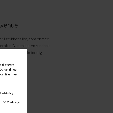
 Avenue
i strikket silke, som er med
eratur. Blusen har en rundhals
trøje eller en almindelig