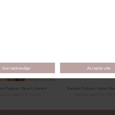
Andre købte også
-25%
us Pyjamas, Desert Garden
Bambus Pyjamas, Desert But
KK 399,00
DKK 299,25
DKK 499,00
DKK 374,