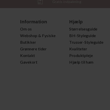
Gratis indpakning
Information
Hjælp
Om os
Størrelsesguide
Webshop & Fysiske
BH-Styleguide
Butikker
Trusser-Styleguide
Grønnere tider
Kvaliteter
Kontakt
Produktpleje
Gavekort
Hjælp til ham