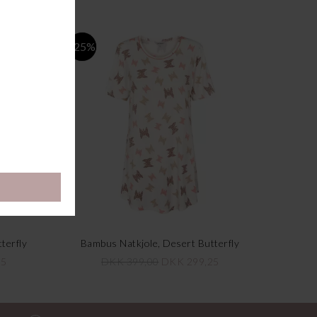
-25%
terfly
Bambus Natkjole, Desert Butterfly
25
DKK 399,00
DKK 299,25