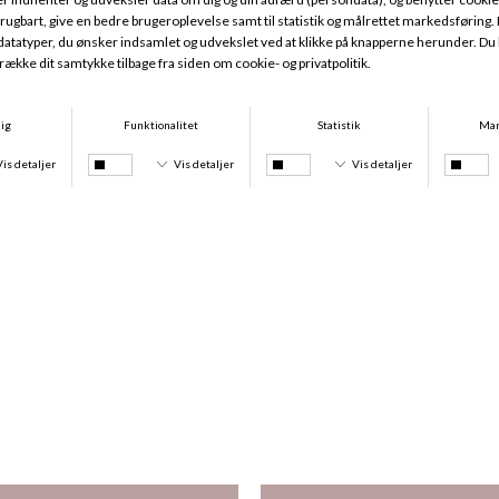
-25%
Magnifique Minimizer, Red Raspberry
Bikini Tanga Tie, Lagoon And Tie Dye
DKK 669,95
DKK 299,95
DKK 224,96
-25%
-25%