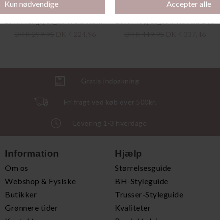
Bikini Tanga, Lagoon And Tie Dye
Bikini Top, Lagoon Tie And Dye
DKK 299,95
DKK 224,96
DKK 449,95
DKK 337,46
Gratis indpakning
Fri fragt ved køb over 500kr.
Levering 1-3 hverdage
Information
Hjælp
Om os
Størrelsesguide
Webshop & Fysiske
BH-Styleguide
Butikker
Trusser-Styleguide
Grønnere tider
Kvaliteter