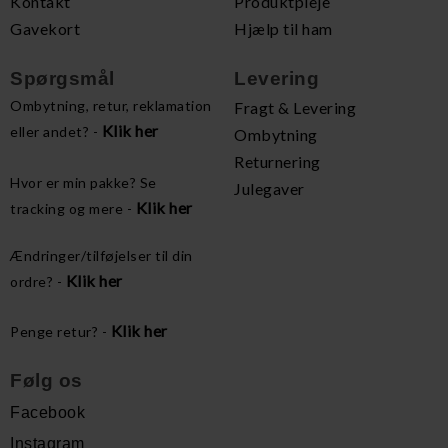
Kontakt
Produktpleje
Gavekort
Hjælp til ham
Spørgsmål
Levering
Ombytning, retur, reklamation
Fragt & Levering
Klik her
eller andet? -
Ombytning
Returnering
Hvor er min pakke? Se
Julegaver
Klik her
tracking og mere -
Ændringer/tilføjelser til din
Klik her
ordre? -
Klik her
Penge retur? -
Følg os
Facebook
Instagram