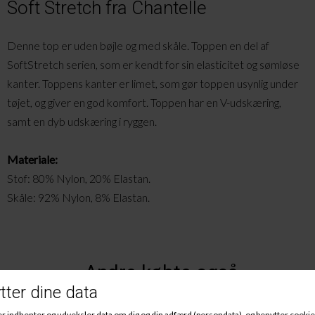
Soft Stretch fra Chantelle
Denne top er uden bøjle og med skåle. Toppen en del af
SoftStretch serien, som er kendt for sin elasticitet og sømløse
kanter. Toppens kanter er limet, som gør toppen usynlig under
tøjet, og giver en god komfort. Toppen har en V-udskæring,
samt en dyb udskæring i ryggen.
Materiale:
Stof: 80% Nylon, 20% Elastan.
Skåle: 92% Nylon, 8% Elastan.
Andre købte også