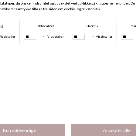
Bambus Pyjamas, Blushed Safari
Bambus Pyjamas, Desert Garden
DKK 499,00
DKK 374,25
DKK 399,00
DKK 299,25
-25%
-25%
Bambus Pyjamas, Desert Butterfly
Bambus Natkjole, Desert Butterfly