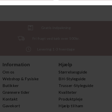
DKK 499,00
DKK 374,25
DKK 399,00
DKK 299,25
Gratis indpakning
Fri fragt ved køb over 500kr.
Levering 1-3 hverdage
Information
Hjælp
Om os
Størrelsesguide
Webshop & Fysiske
BH-Styleguide
Butikker
Trusser-Styleguide
Grønnere tider
Kvaliteter
Kontakt
Produktpleje
Gavekort
Hjælp til ham