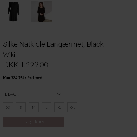
Silke Natkjole Langærmet, Black
Wiki
DKK 1.299,00
XS
S
M
L
XL
XXL