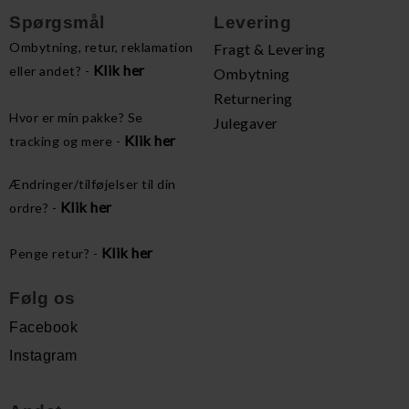
Spørgsmål
Levering
Ombytning, retur, reklamation
Fragt & Levering
Klik her
eller andet? -
Ombytning
Returnering
Hvor er min pakke? Se
Julegaver
Klik her
tracking og mere -
Ændringer/tilføjelser til din
Klik her
ordre? -
Klik her
Penge retur? -
Følg os
Facebook
Instagram