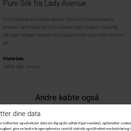
Pure Silk fra Lady Avenue
Kort natkjole med lange ærmer dekoreret med elegante
blonder i ærmegab og ved v-udskæringen i halsen. Naturlig
silke gør nattøjet temperatur-regulerende og en drøm at have
på.
Materiale:
100% Silke Jersey.
Andre købte også
-25%
-25%