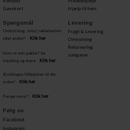
Kontakt
Produktpleje
Gavekort
Hjælp til ham
Spørgsmål
Levering
Ombytning, retur, reklamation
Fragt & Levering
Klik her
eller andet? -
Ombytning
Returnering
Hvor er min pakke? Se
Julegaver
Klik her
tracking og mere -
Ændringer/tilføjelser til din
Klik her
ordre? -
Klik her
Penge retur? -
Følg os
Facebook
Instagram