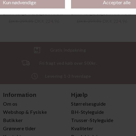
Bikini Tanga Tie, Lagoon And Tie Dye
Bikini Tanga, Lagoon And Tie Dye
DKK 299,95
DKK 224,96
DKK 299,95
DKK 224,96
Gratis indpakning
Fri fragt ved køb over 500kr.
Levering 1-3 hverdage
Information
Hjælp
Om os
Størrelsesguide
Webshop & Fysiske
BH-Styleguide
Butikker
Trusser-Styleguide
Grønnere tider
Kvaliteter