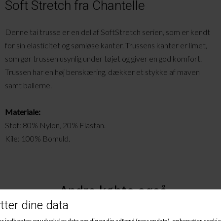
Soft Stretch fra Chantelle
Denne tai trusse er en del af SoftStretch serien, som er kendt
for sin elasticitet og sømløse kanter. Trussens kanter er limet,
som gør trussen usynlig under tøjet og giver en god komfort.
Trussen har en høj benskæring, dækker et stykke af maven
samt ballerne.
Materiale:
Stof: 80% Nylon, 20% Elastan.
Kile: 100% Bomuld.
Andre købte også
Køb 3stk for 430 kr.