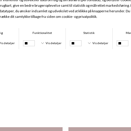
Soft Stretch Tai XS-XL, Golden Beige
Magnifique Minimizer, Red Raspberry
DKK 169,95
DKK 669,95
-25%
-25%