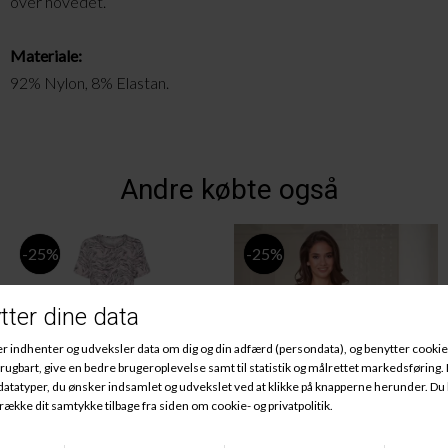
over hovedet.
Materiale:
92% Nylon, 8% Elastan.
Andre købte også
-25%
-25%