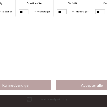
Bambus Pyjamas, Blushed Safari
Bambus Pyjamas, Desert Garden
DKK 499,00
DKK 374,25
DKK 399,00
DKK 299,25
-25%
-25%
Bambus Pyjamas, Desert Butterfly
Bambus Natkjole, Desert Butterfly
DKK 499,00
DKK 374,25
DKK 399,00
DKK 299,25
Gratis indpakning