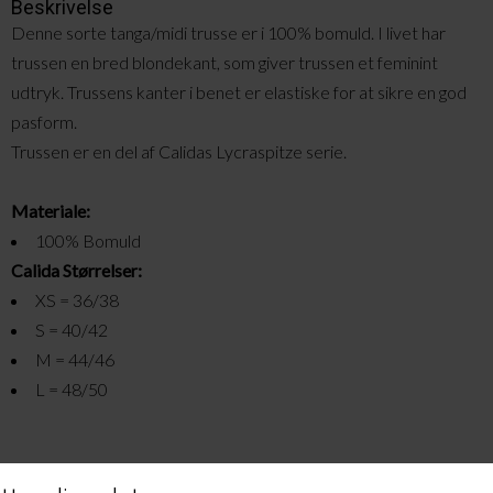
Beskrivelse
Denne sorte tanga/midi trusse er i 100% bomuld. I livet har
trussen en bred blondekant, som giver trussen et feminint
udtryk. Trussens kanter i benet er elastiske for at sikre en god
pasform.
Trussen er en del af Calidas Lycraspitze serie.
Materiale:
100% Bomuld
Calida Størrelser:
XS = 36/38
S = 40/42
M = 44/46
L = 48/50