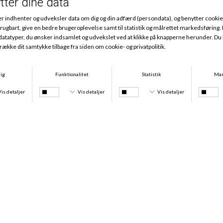
Andre købte også
-50%
Flower Nights Pyjamas, Riviera Blue
Natural Comfort Maxi, Sort
DKK 559,00
DKK 279,50
DKK 159,00