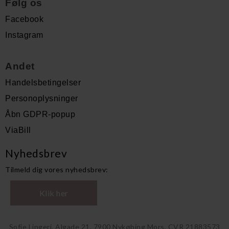
Følg os
Facebook
Instagram
Andet
Handelsbetingelser
Personoplysninger
Åbn GDPR-popup
ViaBill
Nyhedsbrev
Tilmeld dig vores nyhedsbrev:
Klik her
Sofie Lingeri, Algade 21, 7900 Nykøbing Mors, CVR 21883573