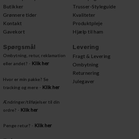
Butikker
Trusser-Styleguide
Grønnere tider
Kvaliteter
Kontakt
Produktpleje
Gavekort
Hjælp til ham
Spørgsmål
Levering
Ombytning, retur, reklamation
Fragt & Levering
Klik her
eller andet? -
Ombytning
Returnering
Hvor er min pakke? Se
Julegaver
Klik her
tracking og mere -
Ændringer/tilføjelser til din
Klik her
ordre? -
Klik her
Penge retur? -