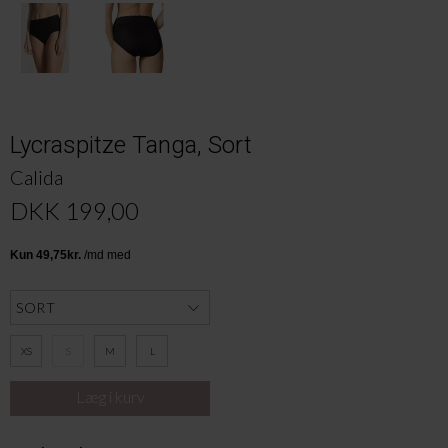
Lycraspitze Tanga, Sort
Calida
DKK 199,00
XS
S
M
L