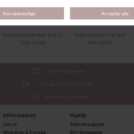
Natural Comfort Maxi, Rose Teint
Natural Comfort Tai, Sort
DKK 159,00
DKK 149,00
Gratis indpakning
Fri fragt ved køb over 500kr.
Levering 1-3 hverdage
Information
Hjælp
Om os
Størrelsesguide
Webshop & Fysiske
BH-Styleguide