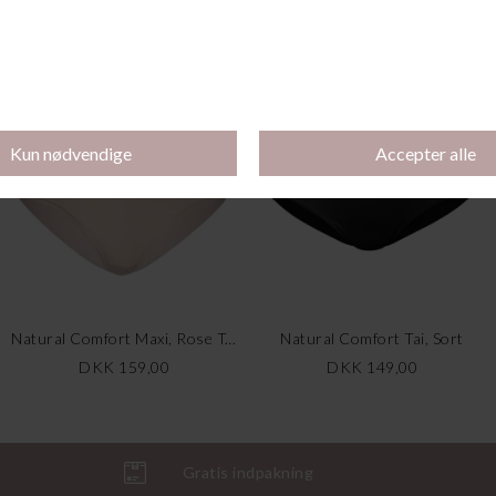
Flower Nights Pyjamas, Riviera Blue
Natural Comfort Maxi, Sort
DKK 559,00
DKK 279,50
DKK 159,00
Natural Comfort Maxi, Rose Teint
Natural Comfort Tai, Sort
DKK 159,00
DKK 149,00
Gratis indpakning