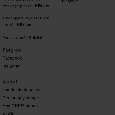
Julegaver
Klik her
tracking og mere -
Ændringer/tilføjelser til din
Klik her
ordre? -
Klik her
Penge retur? -
Følg os
Facebook
Instagram
Andet
Handelsbetingelser
Personoplysninger
Åbn GDPR-popup
ViaBill