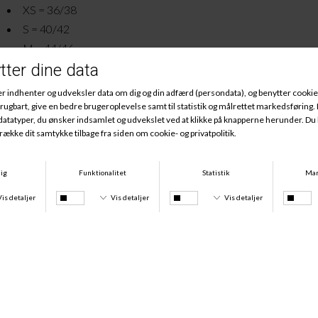
XS = 36/38
S = 40/42
M = 44/46
L = 48/50
Andre købte også
-50%