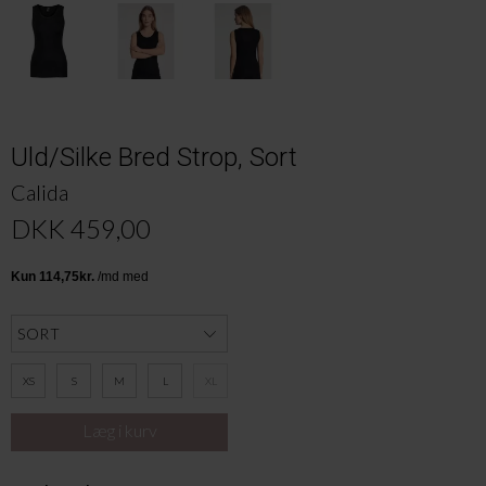
Uld/Silke Bred Strop, Sort
Calida
DKK 459,00
XS
S
M
L
XL