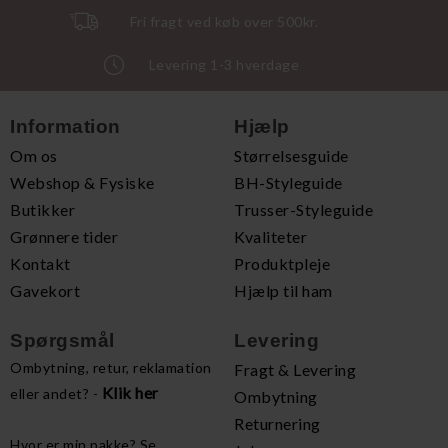
Fri fragt ved køb over 500kr.
Levering 1-3 hverdage
Information
Hjælp
Om os
Størrelsesguide
Webshop & Fysiske
BH-Styleguide
Butikker
Trusser-Styleguide
Grønnere tider
Kvaliteter
Kontakt
Produktpleje
Gavekort
Hjælp til ham
Spørgsmål
Levering
Ombytning, retur, reklamation
Fragt & Levering
Klik her
eller andet? -
Ombytning
Returnering
Hvor er min pakke? Se