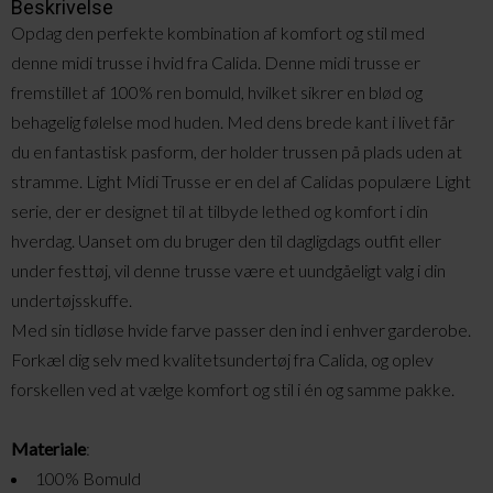
Beskrivelse
Opdag den perfekte kombination af komfort og stil med
denne midi trusse i hvid fra Calida. Denne midi trusse er
fremstillet af 100% ren bomuld, hvilket sikrer en blød og
behagelig følelse mod huden. Med dens brede kant i livet får
du en fantastisk pasform, der holder trussen på plads uden at
stramme. Light Midi Trusse er en del af Calidas populære Light
serie, der er designet til at tilbyde lethed og komfort i din
hverdag. Uanset om du bruger den til dagligdags outfit eller
under festtøj, vil denne trusse være et uundgåeligt valg i din
undertøjsskuffe.
Med sin tidløse hvide farve passer den ind i enhver garderobe.
Forkæl dig selv med kvalitetsundertøj fra Calida, og oplev
forskellen ved at vælge komfort og stil i én og samme pakke.
Materiale
:
100% Bomuld