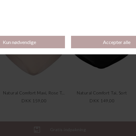
Flower Nights Pyjamas, Riviera Blue
Natural Comfort Maxi, Sort
DKK 559,00
DKK 279,50
DKK 159,00
Natural Comfort Maxi, Rose Teint
Natural Comfort Tai, Sort
DKK 159,00
DKK 149,00
Gratis indpakning