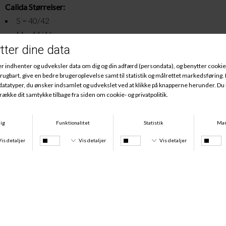
Calida Størrelser:
S = 40/42
M = 44/46
L = 48/50
Andre købte også
-50%