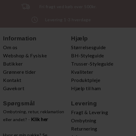
Fri fragt ved køb over 500kr.
Levering 1-3 hverdage
Information
Hjælp
Om os
Størrelsesguide
Webshop & Fysiske
BH-Styleguide
Butikker
Trusser-Styleguide
Grønnere tider
Kvaliteter
Kontakt
Produktpleje
Gavekort
Hjælp til ham
Spørgsmål
Levering
Ombytning, retur, reklamation
Fragt & Levering
Klik her
eller andet? -
Ombytning
Returnering
Hvor er min pakke? Se