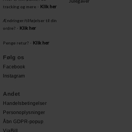
Julegaver
Klik her
tracking og mere -
Ændringer/tilføjelser til din
Klik her
ordre? -
Klik her
Penge retur? -
Følg os
Facebook
Instagram
Andet
Handelsbetingelser
Personoplysninger
Åbn GDPR-popup
ViaBill