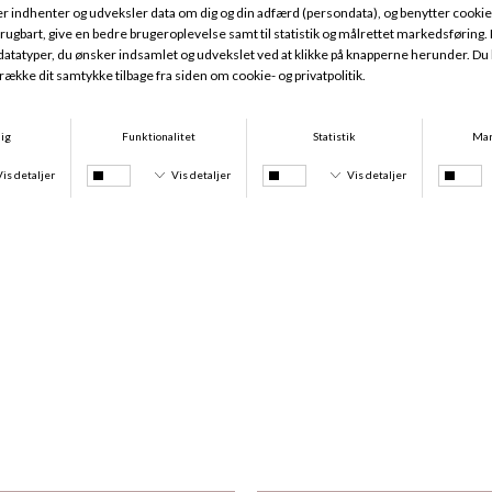
-25%
Magnifique Minimizer, Red Raspberry
Bikini Tanga Tie, Lagoon And Tie Dye
DKK 669,95
DKK 299,95
DKK 224,96
-25%
-25%