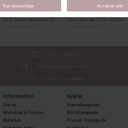
Bikini Tanga, Lagoon And Tie Dye
Bikini Top, Lagoon Tie And Dye
DKK 299,95
DKK 224,96
DKK 449,95
DKK 337,46
Gratis indpakning
Fri fragt ved køb over 500kr.
Levering 1-3 hverdage
Information
Hjælp
Om os
Størrelsesguide
Webshop & Fysiske
BH-Styleguide
Butikker
Trusser-Styleguide
Grønnere tider
Kvaliteter