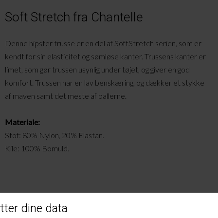
Soft Stretch fra Chantelle
Denne hipster trusse er en del af SoftStretch serien, som er
kendt for sin elasticitet og sømløse kanter. Trussens kanter er
limet, som gør trussen usynlig under tøjet, og giver en god
komfort. Trussen har en lav benskæring, og dækker et stykke
af maven samt det meste af ballerne.
Materiale:
Stof: 80% Nylon, 20% Elastan.
Kile: 100% Bomuld.
Andre købte også