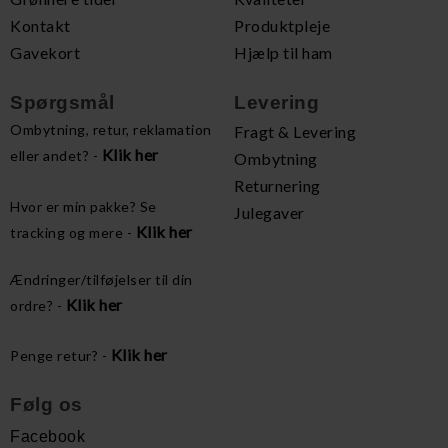
Kontakt
Produktpleje
Gavekort
Hjælp til ham
Spørgsmål
Levering
Ombytning, retur, reklamation
Fragt & Levering
Klik her
eller andet? -
Ombytning
Returnering
Hvor er min pakke? Se
Julegaver
Klik her
tracking og mere -
Ændringer/tilføjelser til din
Klik her
ordre? -
Klik her
Penge retur? -
Følg os
Facebook