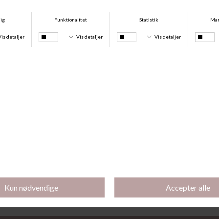
Lucia Rice Tai, Butter Yellow
Lucia Rice Top, Butter Yellow
DKK 119,95
DKK 149,95
Køb 2 stk for 200 kr
Køb 2 stk for 250 kr.
Lucia Rice Tai, Powder Blue
Lucia Rice Top, Powder Blue
DKK 119,95
DKK 149,95