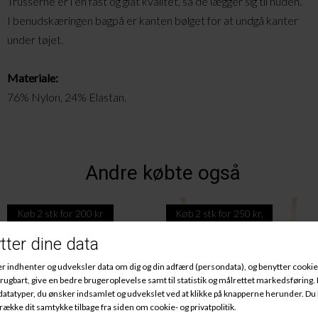
Trusserne er i en fast og glat kvalitet, så de lægger sig til huden.
I benudskæringen bagpå er kanten bølget for at undgå kanter
under tøjet.
Materiale:
76% Nylon, 24% Elastan.
Andre købte også
Køb 2 stk for 200 kr
Køb 2 stk for 250 kr.