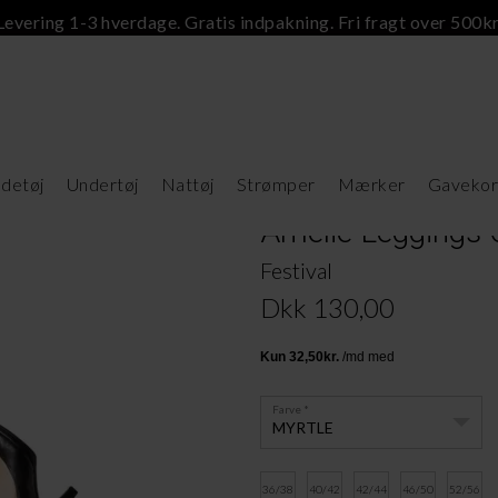
Levering 1-3 hverdage. Gratis indpakning. Fri fragt over 500kr
detøj
Undertøj
Nattøj
Strømper
Mærker
Gavekor
Amelie Leggings 
Festival
Dkk 130,00
Farve
MYRTLE
36/38
40/42
42/44
46/50
52/56