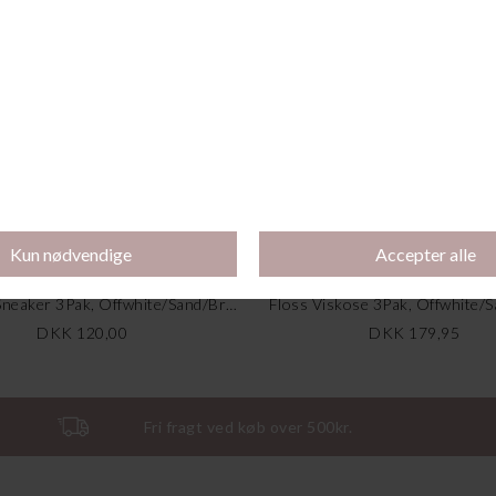
Bomulds Sneaker 3Pak, Offwhite/Sand/Brun
Floss Viskose 3Pak, Offwhite/
DKK 120,00
DKK 179,95
Fri fragt ved køb over 500kr.