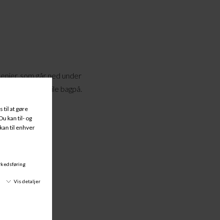
enier, so
m
går ned under
ivet
og en bred kile bagpå.