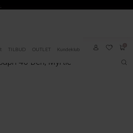
.
0
t
TILBUD
OUTLET
Kundeklub
Capri 40 Den, Myrtle