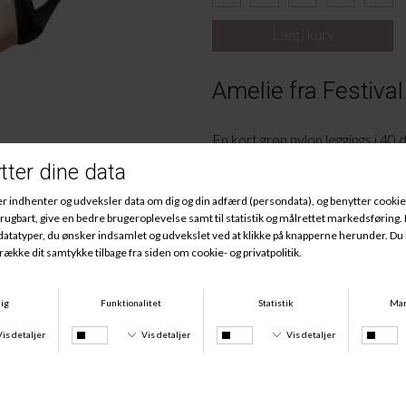
Amelie fra Festival
En kort grøn nylon
leggings
i 40 d
knæet. Den har en bred kant i l
M
ateriale:
86% Nylon, 14% E
lastan
.
Andre købte også