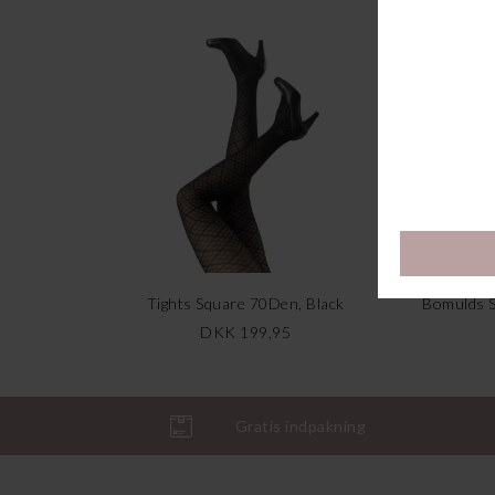
Tights Square 70Den, Black
DKK 199,95
Gratis indpakning