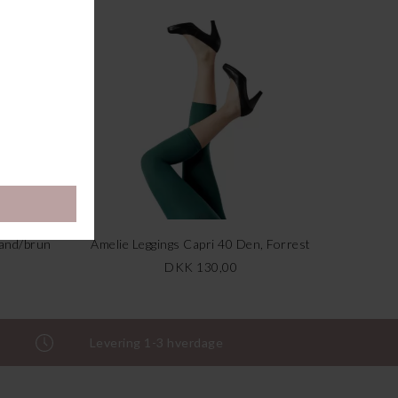
Sand/brun
Amelie Leggings Capri 40 Den, Forrest
DKK 130,00
Levering 1-3 hverdage