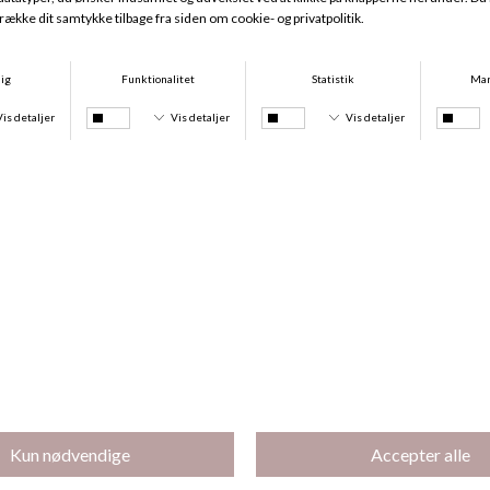
Magnifique Minimizer, Red Raspberry
Bikini Tanga Tie, Lagoon And Tie Dye
DKK 669,95
DKK 299,95
DKK 224,96
-25%
-25%
Bikini Tanga, Lagoon And Tie Dye
Bikini Top, Lagoon Tie And Dye
DKK 299,95
DKK 224,96
DKK 449,95
DKK 337,46