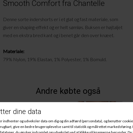
Smooth Comfort fra Chantelle
Denne sorte
indershorts
er i et glat og fast materiale, som
giver en
shaping
-effekt og er helt sømløs. Buksen er højtaljet
med en ekstra bred kant og i benet går den over knæet.
Materiale:
79% Nylon, 19% Elastan, 1% Polyester, 1% Bomuld.
Andre købte også
-25%