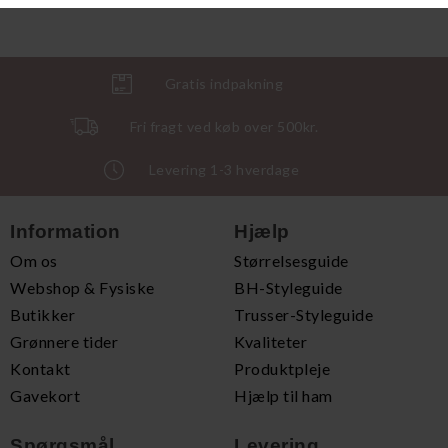
Gratis indpakning
Fri fragt ved køb over 500kr.
Levering 1-3 hverdage
Information
Hjælp
Om os
Størrelsesguide
Webshop & Fysiske
BH-Styleguide
Butikker
Trusser-Styleguide
Grønnere tider
Kvaliteter
Kontakt
Produktpleje
Gavekort
Hjælp til ham
Spørgsmål
Levering