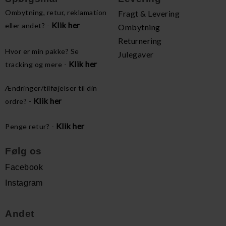
Ombytning, retur, reklamation
Fragt & Levering
Klik her
eller andet? -
Ombytning
Returnering
Hvor er min pakke? Se
Julegaver
Klik her
tracking og mere -
Ændringer/tilføjelser til din
Klik her
ordre? -
Klik her
Penge retur? -
Følg os
Facebook
Instagram
Andet