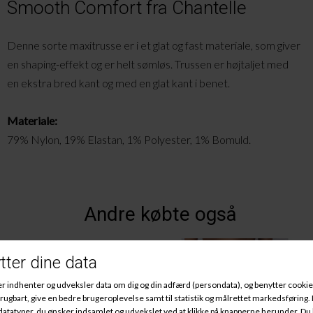
Smooth Comfort fra Chantelle
Denne sorte maxitrusse er i et glat og fast materiale, som giver
en
shaping
-effekt og er helt sømløs. Trussen er højtaljet med
en ekstra bred kant og med en glat kant i benet.
Materiale:
79% Nylon, 19% Elastan, 1% Polyester, 1% Bomuld.
Andre købte også
-25%