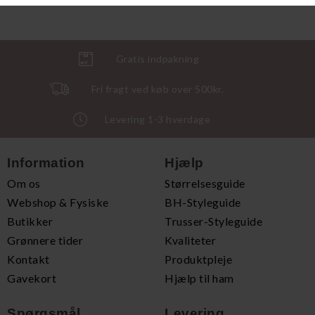
Gratis indpakning
Fri fragt ved køb over 500kr.
Levering 1-3 hverdage
Information
Hjælp
Om os
Størrelsesguide
Webshop & Fysiske
BH-Styleguide
Butikker
Trusser-Styleguide
Grønnere tider
Kvaliteter
Kontakt
Produktpleje
Gavekort
Hjælp til ham
Spørgsmål
Levering