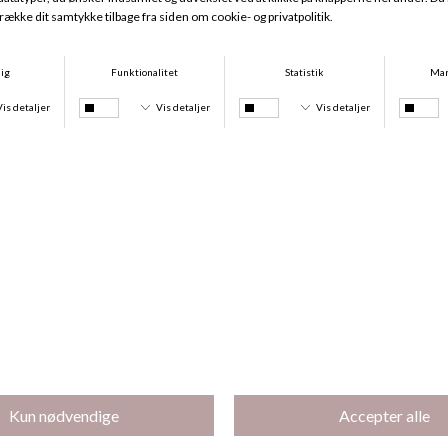
Magnifique Minimizer, Red Raspberry
Bikini Tanga Tie, Lagoon And Tie Dye
DKK 669,95
DKK 299,95
DKK 224,96
-25%
-25%
Bikini Tanga, Lagoon And Tie Dye
Bikini Top, Lagoon Tie And Dye
DKK 299,95
DKK 224,96
DKK 449,95
DKK 337,46