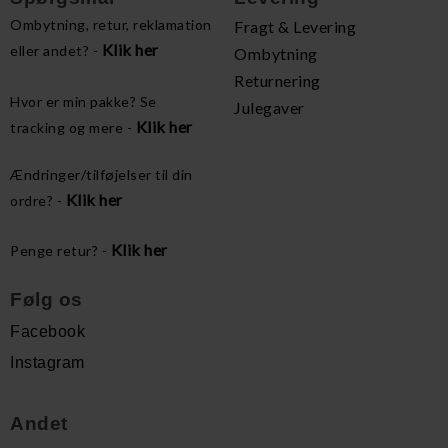
Ombytning, retur, reklamation
Fragt & Levering
Klik her
eller andet? -
Ombytning
Returnering
Hvor er min pakke? Se
Julegaver
Klik her
tracking og mere -
Ændringer/tilføjelser til din
Klik her
ordre? -
Klik her
Penge retur? -
Følg os
Facebook
Instagram
Andet