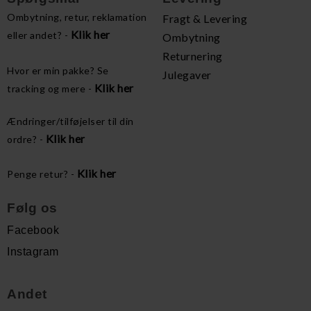
Ombytning, retur, reklamation
Fragt & Levering
Klik her
eller andet? -
Ombytning
Returnering
Hvor er min pakke? Se
Julegaver
Klik her
tracking og mere -
Ændringer/tilføjelser til din
Klik her
ordre? -
Klik her
Penge retur? -
Følg os
Facebook
Instagram
Andet