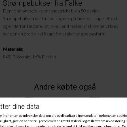
Strømpebukser fra Falke
Denne strømpebuks er rundstrikket i en 50 denier.
Strømpebuksen har i maven og ned på låret en shape-effekt
og er derfor tættere i strikken end resten af strømper. I livet
har den en bred elastikkant for at give en god pasform.
Materiale:
84% Polyamid, 16% Elastan.
Andre købte også