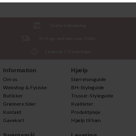
Gratis indpakning
Fri fragt ved køb over 500kr.
Levering 1-3 hverdage
Information
Hjælp
Om os
Størrelsesguide
Webshop & Fysiske
BH-Styleguide
Butikker
Trusser-Styleguide
Grønnere tider
Kvaliteter
Kontakt
Produktpleje
Gavekort
Hjælp til ham
Spørgsmål
Levering