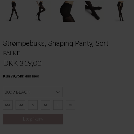
Strømpebuks, Shaping Panty, Sort
FALKE
DKK 319,00
M-L
S-M
S
M
L
XL