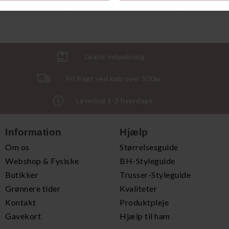
DKK 199,00
DKK 199,00
Gratis indpakning
Fri fragt ved køb over 500kr.
Levering 1-3 hverdage
Information
Hjælp
Om os
Størrelsesguide
Webshop & Fysiske
BH-Styleguide
Butikker
Trusser-Styleguide
Grønnere tider
Kvaliteter
Kontakt
Produktpleje
Gavekort
Hjælp til ham