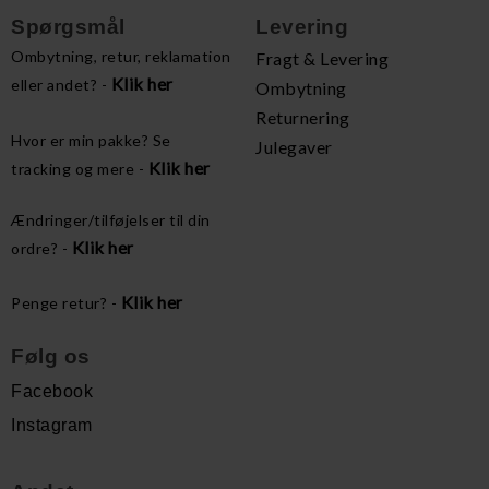
Spørgsmål
Levering
Ombytning, retur, reklamation
Fragt & Levering
Klik her
eller andet? -
Ombytning
Returnering
Hvor er min pakke? Se
Julegaver
Klik her
tracking og mere -
Ændringer/tilføjelser til din
Klik her
ordre? -
Klik her
Penge retur? -
Følg os
Facebook
Instagram