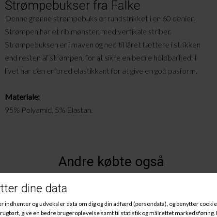
Strømpebukser fra Falke
Denne grønne strømpebuks er rundstrikket i en 60 denier.
Strømpen har et rib mønster, med vertikale striber.
Strømpebuksen er i maven og ned til låret tættere i strikken
end resten af strømpen, for at sikre en bedre holdbarhed. I
livet har den en bred elastikkant for at give en god pasform.
Materiale:
95% Polyamid, 5% Elastan.
Andre købte også