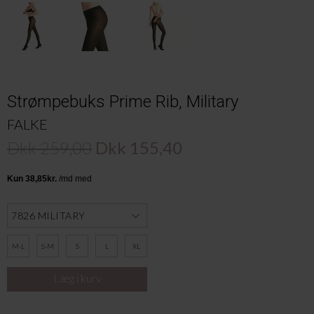
Strømpebuks Prime Rib, Military
FALKE
Dkk 259,00
Dkk 155,40
M-L
S-M
S
L
XL