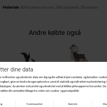
Materiale
: 80% bambus viscose, 18% polyamid, 2% elastan.
Andre købte også
Tights Square 70Den, Black
Bomulds Sneaker 3Pak, Offwhite/Sand/Brun
DKK 199,95
DKK 120,00