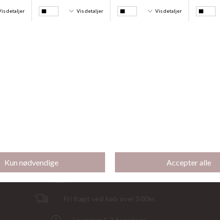
Floss Viskose 3Pak, Offwhite/Sand/brun
Amelie Leggings Capri 40 Den, Forrest
DKK 179,95
DKK 130,00
Gratis indpakning
Fri fragt ved køb over 500kr.
Levering 1-3 hverdage